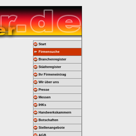
Start
Firmensuche
Branchenregister
Städteregister
Ihr Firmeneintrag
Wir über uns
Presse
Messen
IHKs
Handwerkskammern
Botschaften
Stellenangebote
AGB