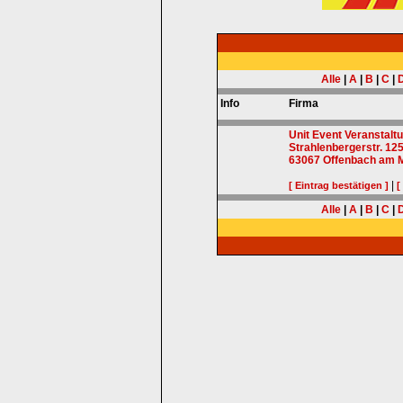
Alle
|
A
|
B
|
C
|
Info
Firma
Unit Event Veranstal
Strahlenbergerstr. 12
63067
Offenbach am 
|
[ Eintrag bestätigen ]
[
Alle
|
A
|
B
|
C
|