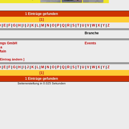
1 Einträge gefunden
[1]
D
|
E
|
F
|
G
|
H
|
I
|
J
|
K
|
L
|
M
|
N
|
O
|
P
|
Q
|
R
|
S
|
T
|
U
|
V
|
W
|
X
|
Y
|
Z
Branche
tungs GmbH
Events
5a
Main
 Eintrag ändern ]
D
|
E
|
F
|
G
|
H
|
I
|
J
|
K
|
L
|
M
|
N
|
O
|
P
|
Q
|
R
|
S
|
T
|
U
|
V
|
W
|
X
|
Y
|
Z
[1]
1 Einträge gefunden
Seitenerstellung in 0.025 Sekunden