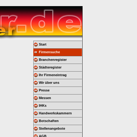
Start
Firmensuche
Branchenregister
Städteregister
Ihr Firmeneintrag
Wir über uns
Presse
Messen
IHKs
Handwerkskammern
Botschaften
Stellenangebote
AGB