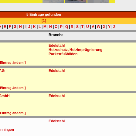
5 Einträge gefunden
[1]
D
|
E
|
F
|
G
|
H
|
I
|
J
|
K
|
L
|
M
|
N
|
O
|
P
|
Q
|
R
|
S
|
T
|
U
|
V
|
W
|
X
|
Y
|
Z
Branche
Edelstahl
Holzschutz, Holzimprägnierung
Parkettfußböden
 Eintrag ändern ]
 AG
Edelstahl
 Eintrag ändern ]
, GmbH
Edelstahl
 Eintrag ändern ]
Edelstahl
enningen