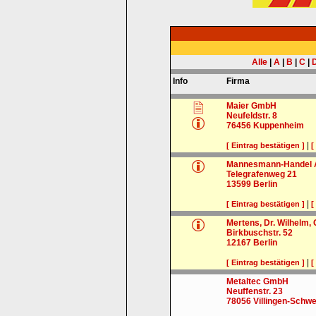
Alle
|
A
|
B
|
C
|
Info
Firma
Maier GmbH
Neufeldstr. 8
76456
Kuppenheim
|
[ Eintrag bestätigen ]
[
Mannesmann-Handel
Telegrafenweg 21
13599
Berlin
|
[ Eintrag bestätigen ]
[
Mertens, Dr. Wilhelm
Birkbuschstr. 52
12167
Berlin
|
[ Eintrag bestätigen ]
[
Metaltec GmbH
Neuffenstr. 23
78056
Villingen-Schw