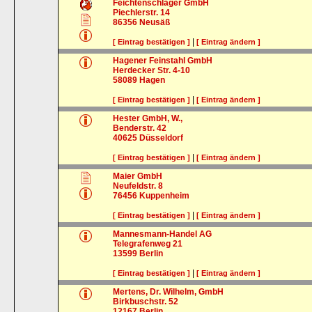
Feichtenschlager GmbH
Piechlerstr. 14
86356
Neusäß
|
[ Eintrag bestätigen ]
[ Eintrag ändern ]
Hagener Feinstahl GmbH
Herdecker Str. 4-10
58089
Hagen
|
[ Eintrag bestätigen ]
[ Eintrag ändern ]
Hester GmbH, W.,
Benderstr. 42
40625
Düsseldorf
|
[ Eintrag bestätigen ]
[ Eintrag ändern ]
Maier GmbH
Neufeldstr. 8
76456
Kuppenheim
|
[ Eintrag bestätigen ]
[ Eintrag ändern ]
Mannesmann-Handel AG
Telegrafenweg 21
13599
Berlin
|
[ Eintrag bestätigen ]
[ Eintrag ändern ]
Mertens, Dr. Wilhelm, GmbH
Birkbuschstr. 52
12167
Berlin