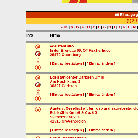
69 Einträge 
[1]
2
3
Alle
|
A
|
B
|
C
|
D
|
E
|
F
|
G
|
H
|
I
|
J
|
K
|
L
|
M
Info
Firma
edelstahl.niro
In der Brendau 69, OT Fischerhude
28870
Ottersberg
|
[ Eintrag bestätigen ]
[ Eintrag ändern ]
Edelstahlcenter Garbsen GmbH
Am Hechtkamp 3
30827
Garbsen
|
[ Eintrag bestätigen ]
[ Eintrag ändern ]
Austenit Gesellschaft für rost- und säurebeständi
Edelstähle GmbH & Co. KG
Siemensstraße 6
41515
Grevenbroich
|
[ Eintrag bestätigen ]
[ Eintrag ändern ]