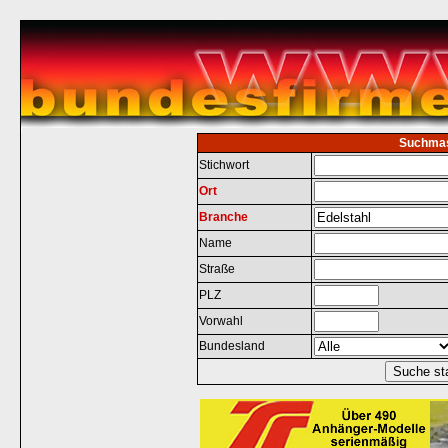
Suchma
Stichwort
Ort
Branche
Name
Straße
PLZ
Vorwahl
Bundesland