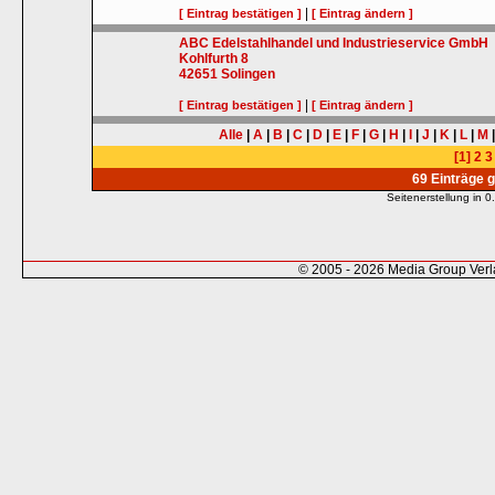
|
[ Eintrag bestätigen ]
[ Eintrag ändern ]
ABC Edelstahlhandel und Industrieservice GmbH
Kohlfurth 8
42651
Solingen
|
[ Eintrag bestätigen ]
[ Eintrag ändern ]
Alle
|
A
|
B
|
C
|
D
|
E
|
F
|
G
|
H
|
I
|
J
|
K
|
L
|
M
[1]
2
3
69 Einträge 
Seitenerstellung in
© 2005 - 2026 Media Group Ver