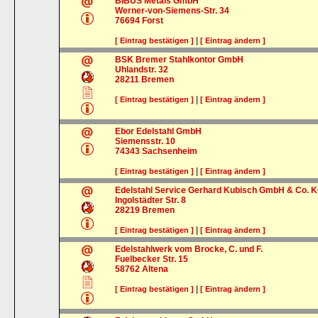
BIBUS Metals GmbH
Werner-von-Siemens-Str. 34
76694
Forst
|
[ Eintrag bestätigen ]
[ Eintrag ändern ]
BSK Bremer Stahlkontor GmbH
Uhlandstr. 32
28211
Bremen
|
[ Eintrag bestätigen ]
[ Eintrag ändern ]
Ebor Edelstahl GmbH
Siemensstr. 10
74343
Sachsenheim
|
[ Eintrag bestätigen ]
[ Eintrag ändern ]
Edelstahl Service Gerhard Kubisch GmbH & Co. 
Ingolstädter Str. 8
28219
Bremen
|
[ Eintrag bestätigen ]
[ Eintrag ändern ]
Edelstahlwerk vom Brocke, C. und F.
Fuelbecker Str. 15
58762
Altena
|
[ Eintrag bestätigen ]
[ Eintrag ändern ]