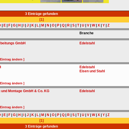
3 Einträge gefunden
[1]
D
|
E
|
F
|
G
|
H
|
I
|
J
|
K
|
L
|
M
|
N
|
O
|
P
|
Q
|
R
|
S
|
T
|
U
|
V
|
W
|
X
|
Y
|
Z
Branche
arbeitungs GmbH
Edelstahl
 Eintrag ändern ]
H
Edelstahl
Eisen und Stahl
 Eintrag ändern ]
g und Montage GmbH & Co. KG
Edelstahl
 Eintrag ändern ]
D
|
E
|
F
|
G
|
H
|
I
|
J
|
K
|
L
|
M
|
N
|
O
|
P
|
Q
|
R
|
S
|
T
|
U
|
V
|
W
|
X
|
Y
|
Z
[1]
3 Einträge gefunden