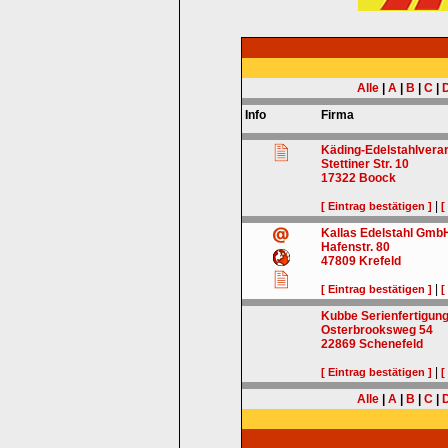
Alle
|
A
|
B
|
C
|
Info
Firma
Käding-Edelstahlver
Stettiner Str. 10
17322
Boock
|
[ Eintrag bestätigen ]
[
Kallas Edelstahl Gmb
Hafenstr. 80
47809
Krefeld
|
[ Eintrag bestätigen ]
[
Kubbe Serienfertigun
Osterbrooksweg 54
22869
Schenefeld
|
[ Eintrag bestätigen ]
[
Alle
|
A
|
B
|
C
|