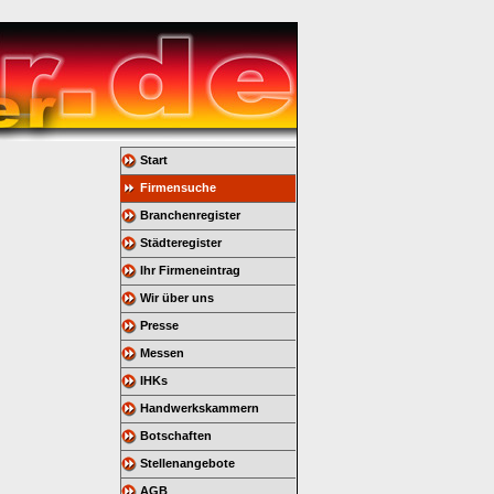
Start
Firmensuche
Branchenregister
Städteregister
Ihr Firmeneintrag
Wir über uns
Presse
Messen
IHKs
Handwerkskammern
Botschaften
Stellenangebote
AGB