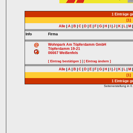
1 Einträge 
[1]
Alle
|
A
|
B
|
C
|
D
|
E
|
F
|
G
|
H
|
I
|
J
|
K
|
L
|
M
Info
Firma
Wohnpark Am Töpferdamm GmbH
Töpferdamm 19-21
06667
Weißenfels
|
[ Eintrag bestätigen ]
[ Eintrag ändern ]
Alle
|
A
|
B
|
C
|
D
|
E
|
F
|
G
|
H
|
I
|
J
|
K
|
L
|
M
[1]
1 Einträge 
Seitenerstellung in