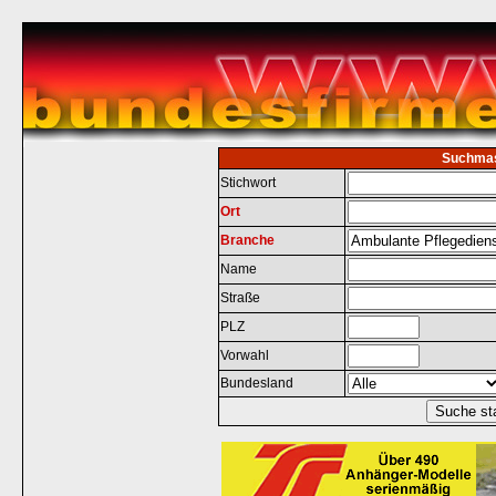
Suchma
Stichwort
Ort
Branche
Name
Straße
PLZ
Vorwahl
Bundesland