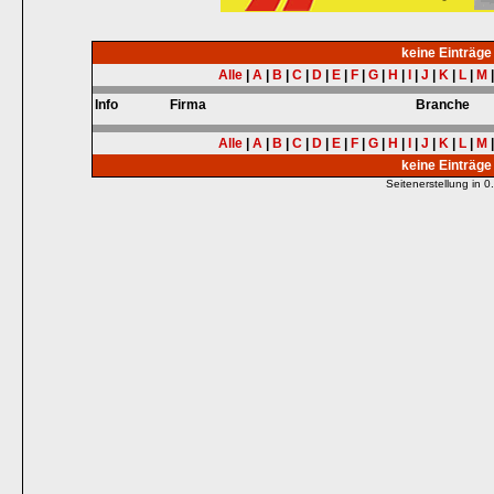
keine Einträg
Alle
|
A
|
B
|
C
|
D
|
E
|
F
|
G
|
H
|
I
|
J
|
K
|
L
|
M
Info
Firma
Branche
Alle
|
A
|
B
|
C
|
D
|
E
|
F
|
G
|
H
|
I
|
J
|
K
|
L
|
M
keine Einträg
Seitenerstellung in