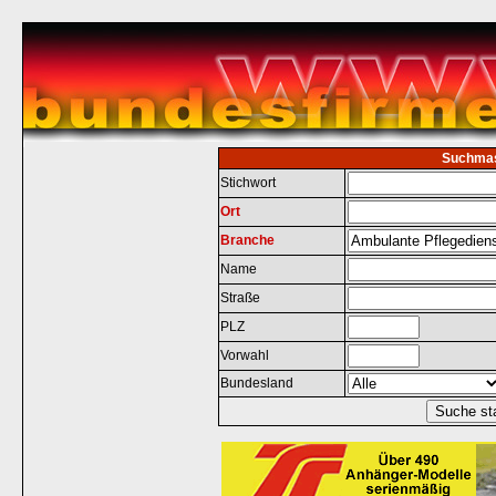
Suchma
Stichwort
Ort
Branche
Name
Straße
PLZ
Vorwahl
Bundesland