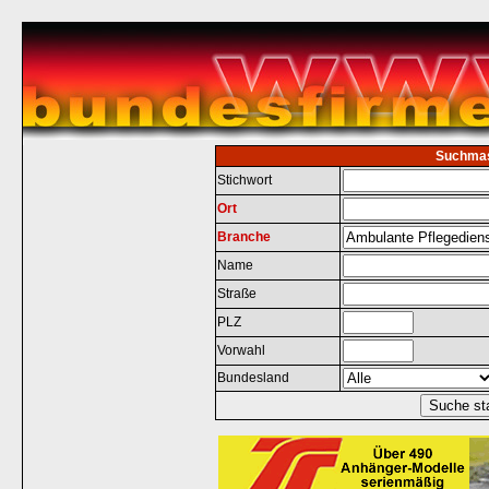
Suchma
Stichwort
Ort
Branche
Name
Straße
PLZ
Vorwahl
Bundesland