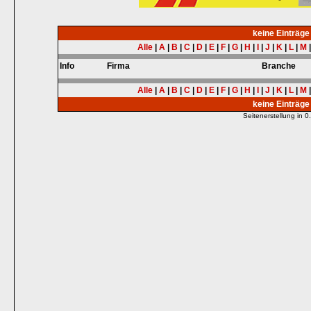
keine Einträg
Alle
|
A
|
B
|
C
|
D
|
E
|
F
|
G
|
H
|
I
|
J
|
K
|
L
|
M
Info
Firma
Branche
Alle
|
A
|
B
|
C
|
D
|
E
|
F
|
G
|
H
|
I
|
J
|
K
|
L
|
M
keine Einträg
Seitenerstellung in