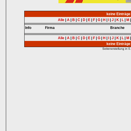
keine Einträg
Alle
|
A
|
B
|
C
|
D
|
E
|
F
|
G
|
H
|
I
|
J
|
K
|
L
|
M
Info
Firma
Branche
Alle
|
A
|
B
|
C
|
D
|
E
|
F
|
G
|
H
|
I
|
J
|
K
|
L
|
M
keine Einträg
Seitenerstellung in