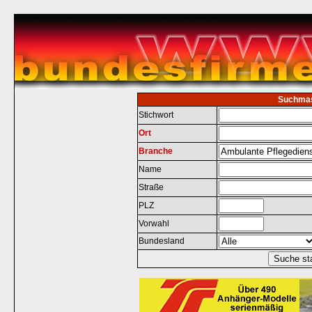
Suchma
Stichwort
Ort
Branche
Name
Straße
PLZ
Vorwahl
Bundesland