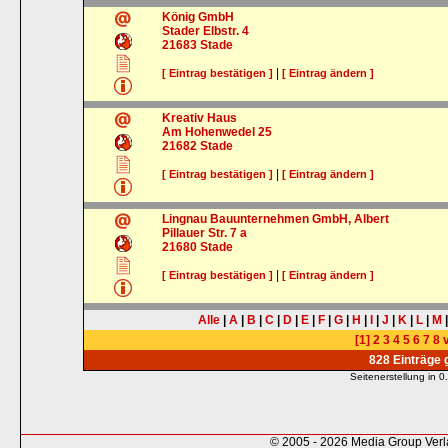
König GmbH
Stader Elbstr. 4
21683
Stade
|
[ Eintrag bestätigen ]
[ Eintrag ändern ]
Kreativ Haus
Am Hohenwedel 25
21682
Stade
|
[ Eintrag bestätigen ]
[ Eintrag ändern ]
Lingnau Bauunternehmen GmbH, Albert
Pillauer Str. 7 a
21680
Stade
|
[ Eintrag bestätigen ]
[ Eintrag ändern ]
Alle
|
A
|
B
|
C
|
D
|
E
|
F
|
G
|
H
|
I
|
J
|
K
|
L
|
M
[1]
2
3
4
5
6
7
8
v
828 Einträge
Seitenerstellung in
© 2005 - 2026 Media Group Ver