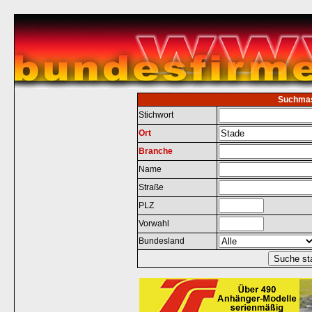
Suchma
Stichwort
Ort
Branche
Name
Straße
PLZ
Vorwahl
Bundesland