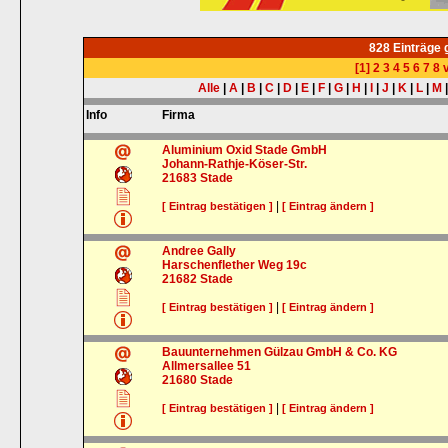
828 Einträge
[1]
2
3
4
5
6
7
8
v
Alle
|
A
|
B
|
C
|
D
|
E
|
F
|
G
|
H
|
I
|
J
|
K
|
L
|
M
Info
Firma
Aluminium Oxid Stade GmbH
Johann-Rathje-Köser-Str.
21683
Stade
|
[ Eintrag bestätigen ]
[ Eintrag ändern ]
Andree Gally
Harschenflether Weg 19c
21682
Stade
|
[ Eintrag bestätigen ]
[ Eintrag ändern ]
Bauunternehmen Gülzau GmbH & Co. KG
Allmersallee 51
21680
Stade
|
[ Eintrag bestätigen ]
[ Eintrag ändern ]