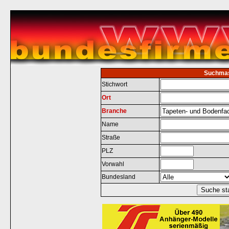
Suchma
Stichwort
Ort
Branche
Name
Straße
PLZ
Vorwahl
Bundesland