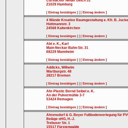
Curslacker Neuer Deich 31
21029
Hamburg
|
[ Eintrag bestätigen ]
[ Eintrag ändern ]
4 Wände Kreative Raumgestaltung e. Kfr. B. Jucke
Hüttmannstr. 3
24568
Kaltenkirchen
|
[ Eintrag bestätigen ]
[ Eintrag ändern ]
Abt e. K., Karl
Main-Neckar-Bahn-Str. 31
68229
Mannheim
|
[ Eintrag bestätigen ]
[ Eintrag ändern ]
Addicks, Wilhelm
Wartburgstr. 48
28217
Bremen
|
[ Eintrag bestätigen ]
[ Eintrag ändern ]
Ahr-Plastic Bernd Seibel e. K.
An der Pulvermühle 3-7
53424
Remagen
|
[ Eintrag bestätigen ]
[ Eintrag ändern ]
Ahrensdorf & G. Beyer Fußbodenverlegung für PVC
Beläge oHG, H.-J.
Trebuser Str. 1
15517
Fürstenwalde