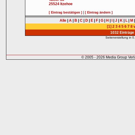
25524
Itzehoe
|
[ Eintrag bestätigen ]
[ Eintrag ändern ]
Alle
|
A
|
B
|
C
|
D
|
E
|
F
|
G
|
H
|
I
|
J
|
K
|
L
|
M
[1]
2
3
4
5
6
7
8
v
1032 Einträge
Seitenerstellung in
© 2005 - 2026 Media Group Ver