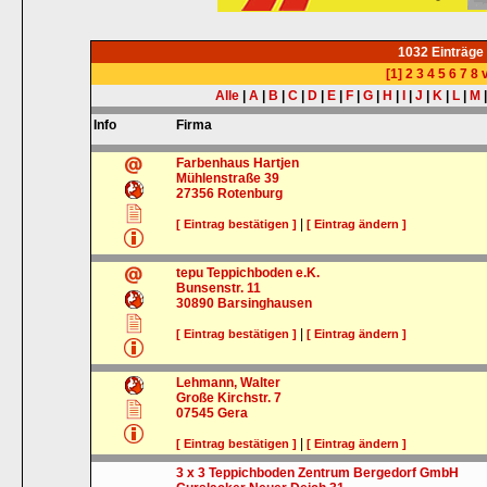
1032 Einträge
[1]
2
3
4
5
6
7
8
v
Alle
|
A
|
B
|
C
|
D
|
E
|
F
|
G
|
H
|
I
|
J
|
K
|
L
|
M
Info
Firma
Farbenhaus Hartjen
Mühlenstraße 39
27356
Rotenburg
|
[ Eintrag bestätigen ]
[ Eintrag ändern ]
tepu Teppichboden e.K.
Bunsenstr. 11
30890
Barsinghausen
|
[ Eintrag bestätigen ]
[ Eintrag ändern ]
Lehmann, Walter
Große Kirchstr. 7
07545
Gera
|
[ Eintrag bestätigen ]
[ Eintrag ändern ]
3 x 3 Teppichboden Zentrum Bergedorf GmbH