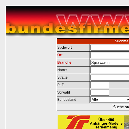
Suchma
Stichwort
Ort
Branche
Name
Straße
PLZ
Vorwahl
Bundesland