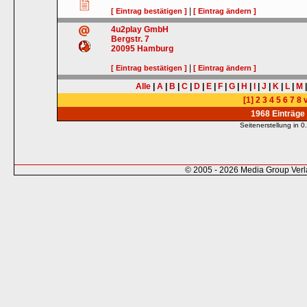
|
[ Eintrag bestätigen ]
[ Eintrag ändern ]
4u2play GmbH
Bergstr. 7
20095
Hamburg
|
[ Eintrag bestätigen ]
[ Eintrag ändern ]
Alle
|
A
|
B
|
C
|
D
|
E
|
F
|
G
|
H
|
I
|
J
|
K
|
L
|
M
[1]
2
3
4
5
6
7
8
v
1968 Einträge
Seitenerstellung in
© 2005 - 2026 Media Group Ver