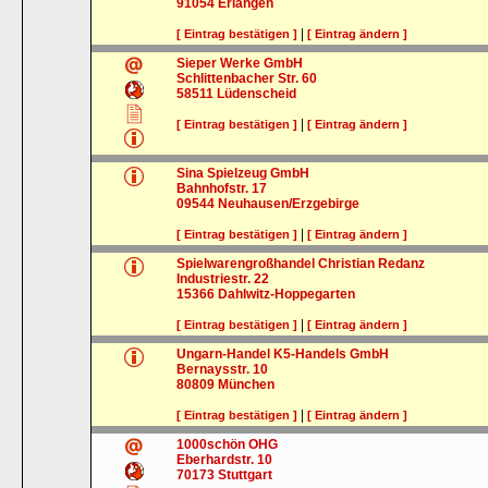
91054
Erlangen
|
[ Eintrag bestätigen ]
[ Eintrag ändern ]
Sieper Werke GmbH
Schlittenbacher Str. 60
58511
Lüdenscheid
|
[ Eintrag bestätigen ]
[ Eintrag ändern ]
Sina Spielzeug GmbH
Bahnhofstr. 17
09544
Neuhausen/Erzgebirge
|
[ Eintrag bestätigen ]
[ Eintrag ändern ]
Spielwarengroßhandel Christian Redanz
Industriestr. 22
15366
Dahlwitz-Hoppegarten
|
[ Eintrag bestätigen ]
[ Eintrag ändern ]
Ungarn-Handel K5-Handels GmbH
Bernaysstr. 10
80809
München
|
[ Eintrag bestätigen ]
[ Eintrag ändern ]
1000schön OHG
Eberhardstr. 10
70173
Stuttgart