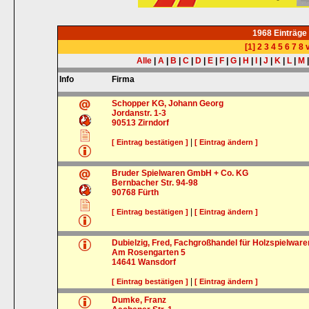
1968 Einträge
[1]
2
3
4
5
6
7
8
v
Alle
|
A
|
B
|
C
|
D
|
E
|
F
|
G
|
H
|
I
|
J
|
K
|
L
|
M
Info
Firma
Schopper KG, Johann Georg
Jordanstr. 1-3
90513
Zirndorf
|
[ Eintrag bestätigen ]
[ Eintrag ändern ]
Bruder Spielwaren GmbH + Co. KG
Bernbacher Str. 94-98
90768
Fürth
|
[ Eintrag bestätigen ]
[ Eintrag ändern ]
Dubielzig, Fred, Fachgroßhandel für Holzspielware
Am Rosengarten 5
14641
Wansdorf
|
[ Eintrag bestätigen ]
[ Eintrag ändern ]
Dumke, Franz