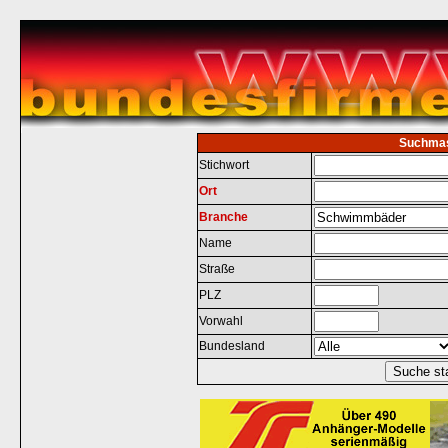
Suchma
Stichwort
Ort
Branche
Name
Straße
PLZ
Vorwahl
Bundesland