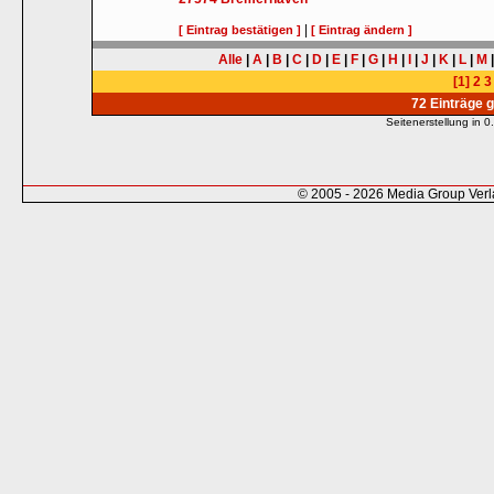
|
[ Eintrag bestätigen ]
[ Eintrag ändern ]
Alle
|
A
|
B
|
C
|
D
|
E
|
F
|
G
|
H
|
I
|
J
|
K
|
L
|
M
[1]
2
3
72 Einträge 
Seitenerstellung in
© 2005 - 2026 Media Group Ver