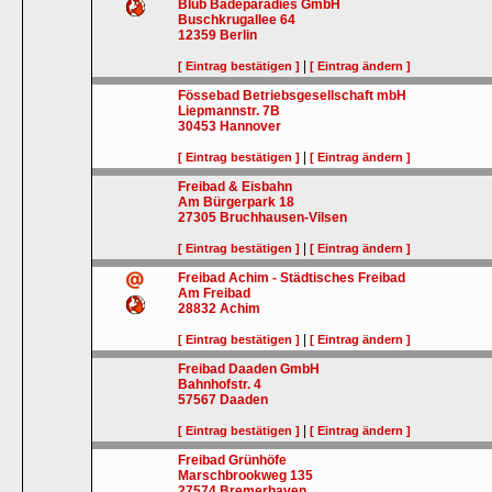
Blub Badeparadies GmbH
Buschkrugallee 64
12359
Berlin
|
[ Eintrag bestätigen ]
[ Eintrag ändern ]
Fössebad Betriebsgesellschaft mbH
Liepmannstr. 7B
30453
Hannover
|
[ Eintrag bestätigen ]
[ Eintrag ändern ]
Freibad & Eisbahn
Am Bürgerpark 18
27305
Bruchhausen-Vilsen
|
[ Eintrag bestätigen ]
[ Eintrag ändern ]
Freibad Achim - Städtisches Freibad
Am Freibad
28832
Achim
|
[ Eintrag bestätigen ]
[ Eintrag ändern ]
Freibad Daaden GmbH
Bahnhofstr. 4
57567
Daaden
|
[ Eintrag bestätigen ]
[ Eintrag ändern ]
Freibad Grünhöfe
Marschbrookweg 135
27574
Bremerhaven