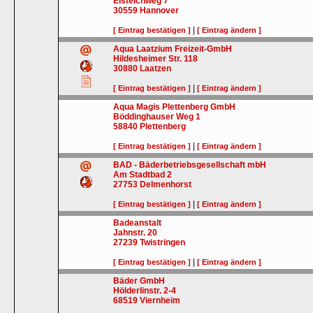
Eisteichweg 7
30559
Hannover
|
[ Eintrag bestätigen ]
[ Eintrag ändern ]
Aqua Laatzium Freizeit-GmbH
Hildesheimer Str. 118
30880
Laatzen
|
[ Eintrag bestätigen ]
[ Eintrag ändern ]
Aqua Magis Plettenberg GmbH
Böddinghauser Weg 1
58840
Plettenberg
|
[ Eintrag bestätigen ]
[ Eintrag ändern ]
BAD - Bäderbetriebsgesellschaft mbH
Am Stadtbad 2
27753
Delmenhorst
|
[ Eintrag bestätigen ]
[ Eintrag ändern ]
Badeanstalt
Jahnstr. 20
27239
Twistringen
|
[ Eintrag bestätigen ]
[ Eintrag ändern ]
Bäder GmbH
Hölderlinstr. 2-4
68519
Viernheim