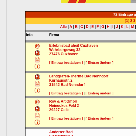
72 Einträge 
[1]
2
3
Alle
|
A
|
B
|
C
|
D
|
E
|
F
|
G
|
H
|
I
|
J
|
K
|
L
|
M
Info
Firma
Erlebnisbad ahoi! Cuxhaven
Wehrbergsweg 32
27476
Cuxhaven
|
[ Eintrag bestätigen ]
[ Eintrag ändern ]
Landgrafen-Therme Bad Nenndorf
Kurhausstr. 2
31542
Bad Nenndorf
|
[ Eintrag bestätigen ]
[ Eintrag ändern ]
Roy & Alt GmbH
Heineckes Feld 2
29227
Celle
|
[ Eintrag bestätigen ]
[ Eintrag ändern ]
Anderter Bad