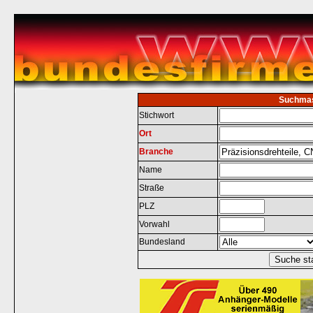
Suchma
Stichwort
Ort
Branche
Name
Straße
PLZ
Vorwahl
Bundesland