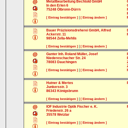
Metallbearbeitung Bechtold GmbH
In den Erlen 6
75248
Ölbronn-Dürrn
|
[ Eintrag bestätigen ]
[ Eintrag ändern ]
Bauer Präzisionsdreherei GmbH, Alfred
Ackerstr. 11
98544
Zella-Mehlis
|
[ Eintrag bestätigen ]
[ Eintrag ändern ]
Ganter Inh. Roland Müller, Josef
Niedereschacher Str. 24
78083
Dauchingen
|
[ Eintrag bestätigen ]
[ Eintrag ändern ]
Hutner & Mertes
Junkersstr. 3
86343
Königsbrunn
|
[ Eintrag bestätigen ]
[ Eintrag ändern ]
IOF Industrie Optik Fischer e. K.
Friedenstr. 26 a
35578
Wetzlar
|
[ Eintrag bestätigen ]
[ Eintrag ändern ]