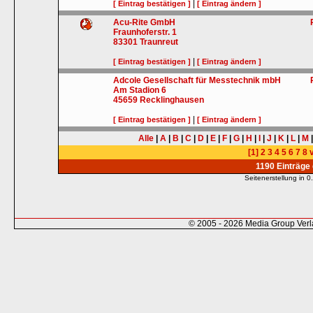
|
[ Eintrag bestätigen ]
[ Eintrag ändern ]
Acu-Rite GmbH
Fraunhoferstr. 1
83301
Traunreut
|
[ Eintrag bestätigen ]
[ Eintrag ändern ]
Adcole Gesellschaft für Messtechnik mbH
Am Stadion 6
45659
Recklinghausen
|
[ Eintrag bestätigen ]
[ Eintrag ändern ]
Alle
|
A
|
B
|
C
|
D
|
E
|
F
|
G
|
H
|
I
|
J
|
K
|
L
|
M
[1]
2
3
4
5
6
7
8
v
1190 Einträge
Seitenerstellung in
© 2005 - 2026 Media Group Ver