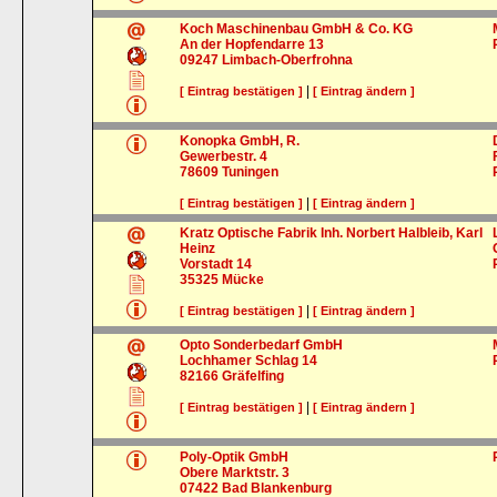
Koch Maschinenbau GmbH & Co. KG
An der Hopfendarre 13
09247
Limbach-Oberfrohna
|
[ Eintrag bestätigen ]
[ Eintrag ändern ]
Konopka GmbH, R.
Gewerbestr. 4
78609
Tuningen
|
[ Eintrag bestätigen ]
[ Eintrag ändern ]
Kratz Optische Fabrik Inh. Norbert Halbleib, Karl
Heinz
Vorstadt 14
35325
Mücke
|
[ Eintrag bestätigen ]
[ Eintrag ändern ]
Opto Sonderbedarf GmbH
Lochhamer Schlag 14
82166
Gräfelfing
|
[ Eintrag bestätigen ]
[ Eintrag ändern ]
Poly-Optik GmbH
Obere Marktstr. 3
07422
Bad Blankenburg