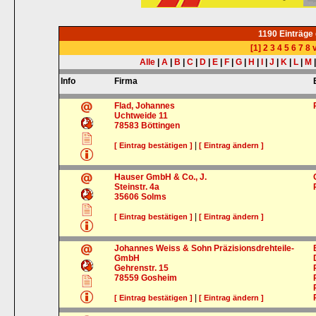
1190 Einträge
[1]
2
3
4
5
6
7
8
v
Alle
|
A
|
B
|
C
|
D
|
E
|
F
|
G
|
H
|
I
|
J
|
K
|
L
|
M
Info
Firma
Flad, Johannes
Uchtweide 11
78583
Böttingen
|
[ Eintrag bestätigen ]
[ Eintrag ändern ]
Hauser GmbH & Co., J.
Steinstr. 4a
35606
Solms
|
[ Eintrag bestätigen ]
[ Eintrag ändern ]
Johannes Weiss & Sohn Präzisionsdrehteile-
GmbH
Gehrenstr. 15
78559
Gosheim
|
[ Eintrag bestätigen ]
[ Eintrag ändern ]