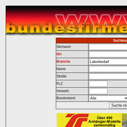
Suchma
Stichwort
Ort
Branche
Name
Straße
PLZ
Vorwahl
Bundesland