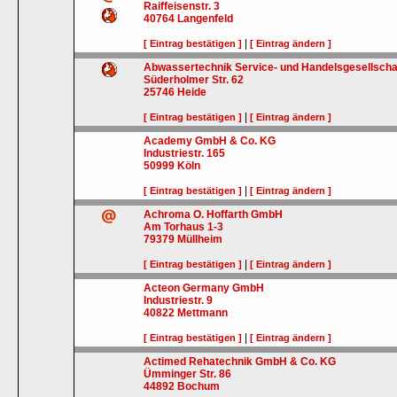
Raiffeisenstr. 3
40764
Langenfeld
|
[ Eintrag bestätigen ]
[ Eintrag ändern ]
Abwassertechnik Service- und Handelsgesellsch
Süderholmer Str. 62
25746
Heide
|
[ Eintrag bestätigen ]
[ Eintrag ändern ]
Academy GmbH & Co. KG
Industriestr. 165
50999
Köln
|
[ Eintrag bestätigen ]
[ Eintrag ändern ]
Achroma O. Hoffarth GmbH
Am Torhaus 1-3
79379
Müllheim
|
[ Eintrag bestätigen ]
[ Eintrag ändern ]
Acteon Germany GmbH
Industriestr. 9
40822
Mettmann
|
[ Eintrag bestätigen ]
[ Eintrag ändern ]
Actimed Rehatechnik GmbH & Co. KG
Ümminger Str. 86
44892
Bochum