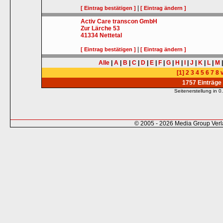
|
[ Eintrag bestätigen ]
[ Eintrag ändern ]
Activ Care transcon GmbH
Zur Lärche 53
41334
Nettetal
|
[ Eintrag bestätigen ]
[ Eintrag ändern ]
Alle
|
A
|
B
|
C
|
D
|
E
|
F
|
G
|
H
|
I
|
J
|
K
|
L
|
M
[1]
2
3
4
5
6
7
8
v
1757 Einträge
Seitenerstellung in
© 2005 - 2026 Media Group Ver