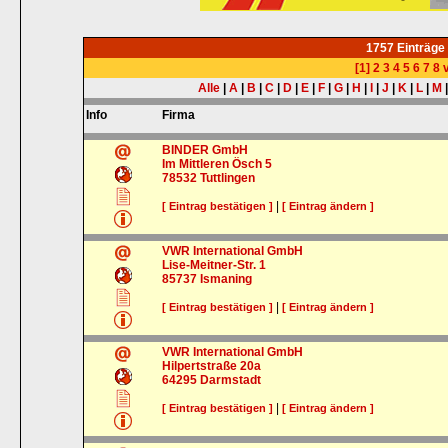
1757 Einträge
[1]
2
3
4
5
6
7
8
v
Alle
|
A
|
B
|
C
|
D
|
E
|
F
|
G
|
H
|
I
|
J
|
K
|
L
|
M
Info
Firma
BINDER GmbH
Im Mittleren Ösch 5
78532
Tuttlingen
|
[ Eintrag bestätigen ]
[ Eintrag ändern ]
VWR International GmbH
Lise-Meitner-Str. 1
85737
Ismaning
|
[ Eintrag bestätigen ]
[ Eintrag ändern ]
VWR International GmbH
Hilpertstraße 20a
64295
Darmstadt
|
[ Eintrag bestätigen ]
[ Eintrag ändern ]