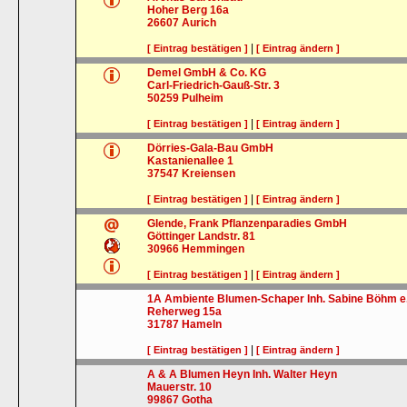
Hoher Berg 16a
26607
Aurich
|
[ Eintrag bestätigen ]
[ Eintrag ändern ]
Demel GmbH & Co. KG
Carl-Friedrich-Gauß-Str. 3
50259
Pulheim
|
[ Eintrag bestätigen ]
[ Eintrag ändern ]
Dörries-Gala-Bau GmbH
Kastanienallee 1
37547
Kreiensen
|
[ Eintrag bestätigen ]
[ Eintrag ändern ]
Glende, Frank Pflanzenparadies GmbH
Göttinger Landstr. 81
30966
Hemmingen
|
[ Eintrag bestätigen ]
[ Eintrag ändern ]
1A Ambiente Blumen-Schaper Inh. Sabine Böhm e.
Reherweg 15a
31787
Hameln
|
[ Eintrag bestätigen ]
[ Eintrag ändern ]
A & A Blumen Heyn Inh. Walter Heyn
Mauerstr. 10
99867
Gotha