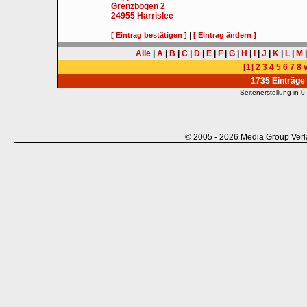
Grenzbogen 2
24955
Harrislee
|
[ Eintrag bestätigen ]
[ Eintrag ändern ]
Alle
|
A
|
B
|
C
|
D
|
E
|
F
|
G
|
H
|
I
|
J
|
K
|
L
|
M
[1]
2
3
4
5
6
7
8
v
1735 Einträge
Seitenerstellung in
© 2005 - 2026 Media Group Ver