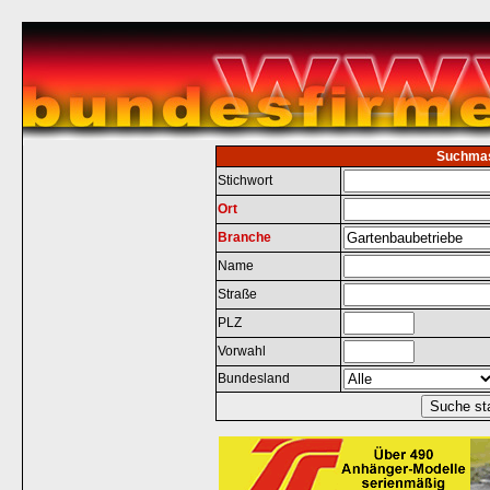
Suchma
Stichwort
Ort
Branche
Name
Straße
PLZ
Vorwahl
Bundesland