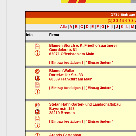
1735 Einträge
[1]
2
3
4
5
6
7
8
v
Alle
|
A
|
B
|
C
|
D
|
E
|
F
|
G
|
H
|
I
|
J
|
K
|
L
|
M
Info
Firma
Blumen Storch e. K. Friedhofsgärtnerei
Goerdelerstr. 81
63071
Offenbach am Main
|
[ Eintrag bestätigen ]
[ Eintrag ändern ]
Blumen Woller
Dortelweiler Str.. 83
60389
Frankfurt am Main
|
[ Eintrag bestätigen ]
[ Eintrag ändern ]
Stefan Hahn Garten- und Landschaftsbau
Bayernstr. 153
28219
Bremen
|
[ Eintrag bestätigen ]
[ Eintrag ändern ]
Arends Gartenbau