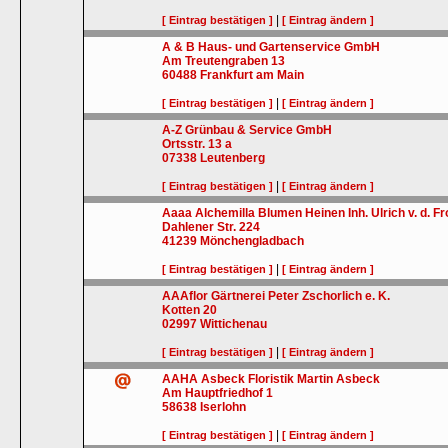
|
[ Eintrag bestätigen ]
[ Eintrag ändern ]
A & B Haus- und Gartenservice GmbH
Am Treutengraben 13
60488
Frankfurt am Main
|
[ Eintrag bestätigen ]
[ Eintrag ändern ]
A-Z Grünbau & Service GmbH
Ortsstr. 13 a
07338
Leutenberg
|
[ Eintrag bestätigen ]
[ Eintrag ändern ]
Aaaa Alchemilla Blumen Heinen Inh. Ulrich v. d. Fro
Dahlener Str. 224
41239
Mönchengladbach
|
[ Eintrag bestätigen ]
[ Eintrag ändern ]
AAAflor Gärtnerei Peter Zschorlich e. K.
Kotten 20
02997
Wittichenau
|
[ Eintrag bestätigen ]
[ Eintrag ändern ]
AAHA Asbeck Floristik Martin Asbeck
Am Hauptfriedhof 1
58638
Iserlohn
|
[ Eintrag bestätigen ]
[ Eintrag ändern ]