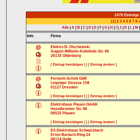
2476 Einträge
[1]
2
3
4
5
6
7
8
v
Alle
|
A
|
B
|
C
|
D
|
E
|
F
|
G
|
H
|
I
|
J
|
K
|
L
|
M
Info
Firma
Elektro B. Olschewski
August-Wilhelm-Kühnholz-Str. 66
26135
Oldenburg
|
[ Eintrag bestätigen ]
[ Eintrag ändern ]
Fernseh-Schott GbR
Leipziger Strasse 158
01127
Dresden
|
[ Eintrag bestätigen ]
[ Eintrag ändern ]
Elektrohaus Plauen GmbH
Haselbrunner Str. 98
08525
Plauen
|
[ Eintrag bestätigen ]
[ Eintrag ändern ]
ES Elektrohaus Schwarzbach
Ernst-Barlach-Ring 24
06124
Halle