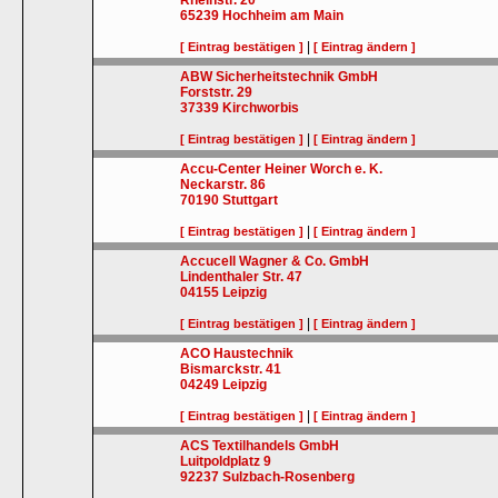
Rheinstr. 20
65239
Hochheim am Main
|
[ Eintrag bestätigen ]
[ Eintrag ändern ]
ABW Sicherheitstechnik GmbH
Forststr. 29
37339
Kirchworbis
|
[ Eintrag bestätigen ]
[ Eintrag ändern ]
Accu-Center Heiner Worch e. K.
Neckarstr. 86
70190
Stuttgart
|
[ Eintrag bestätigen ]
[ Eintrag ändern ]
Accucell Wagner & Co. GmbH
Lindenthaler Str. 47
04155
Leipzig
|
[ Eintrag bestätigen ]
[ Eintrag ändern ]
ACO Haustechnik
Bismarckstr. 41
04249
Leipzig
|
[ Eintrag bestätigen ]
[ Eintrag ändern ]
ACS Textilhandels GmbH
Luitpoldplatz 9
92237
Sulzbach-Rosenberg