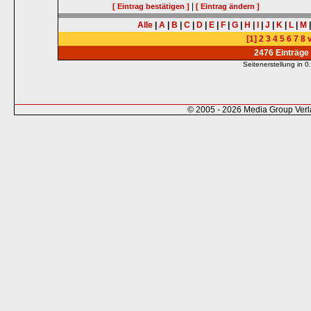
|
[ Eintrag bestätigen ]
[ Eintrag ändern ]
Alle
|
A
|
B
|
C
|
D
|
E
|
F
|
G
|
H
|
I
|
J
|
K
|
L
|
M
[1]
2
3
4
5
6
7
8
v
2476 Einträge
Seitenerstellung in
© 2005 - 2026 Media Group Ver