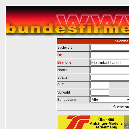
Suchma
Stichwort
Ort
Branche
Name
Straße
PLZ
Vorwahl
Bundesland