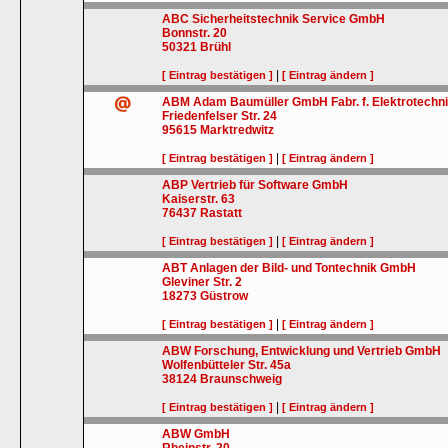
ABC Sicherheitstechnik Service GmbH
Bonnstr. 20
50321
Brühl
|
[ Eintrag bestätigen ]
[ Eintrag ändern ]
ABM Adam Baumüller GmbH Fabr. f. Elektrotechn
Friedenfelser Str. 24
95615
Marktredwitz
|
[ Eintrag bestätigen ]
[ Eintrag ändern ]
ABP Vertrieb für Software GmbH
Kaiserstr. 63
76437
Rastatt
|
[ Eintrag bestätigen ]
[ Eintrag ändern ]
ABT Anlagen der Bild- und Tontechnik GmbH
Gleviner Str. 2
18273
Güstrow
|
[ Eintrag bestätigen ]
[ Eintrag ändern ]
ABW Forschung, Entwicklung und Vertrieb GmbH
Wolfenbütteler Str. 45a
38124
Braunschweig
|
[ Eintrag bestätigen ]
[ Eintrag ändern ]
ABW GmbH