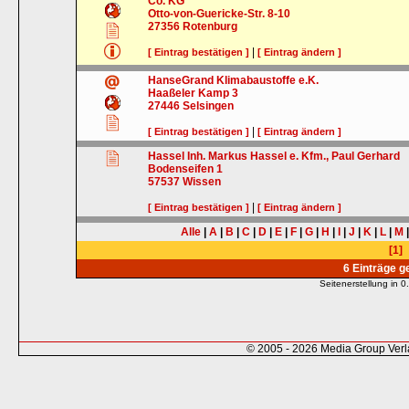
Co. KG
Otto-von-Guericke-Str. 8-10
27356
Rotenburg
|
[ Eintrag bestätigen ]
[ Eintrag ändern ]
HanseGrand Klimabaustoffe e.K.
Haaßeler Kamp 3
27446
Selsingen
|
[ Eintrag bestätigen ]
[ Eintrag ändern ]
Hassel Inh. Markus Hassel e. Kfm., Paul Gerhard
Bodenseifen 1
57537
Wissen
|
[ Eintrag bestätigen ]
[ Eintrag ändern ]
Alle
|
A
|
B
|
C
|
D
|
E
|
F
|
G
|
H
|
I
|
J
|
K
|
L
|
M
[1]
6 Einträge 
Seitenerstellung in
© 2005 - 2026 Media Group Ver