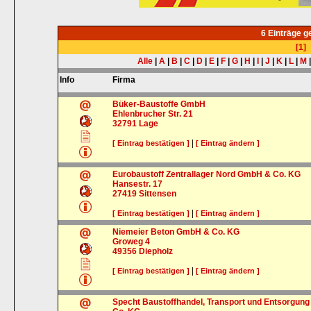
6 Einträge 
[1]
Alle
|
A
|
B
|
C
|
D
|
E
|
F
|
G
|
H
|
I
|
J
|
K
|
L
|
M
Info
Firma
Büker-Baustoffe GmbH
Ehlenbrucher Str. 21
32791
Lage
|
[ Eintrag bestätigen ]
[ Eintrag ändern ]
Eurobaustoff Zentrallager Nord GmbH & Co. KG
Hansestr. 17
27419
Sittensen
|
[ Eintrag bestätigen ]
[ Eintrag ändern ]
Niemeier Beton GmbH & Co. KG
Groweg 4
49356
Diepholz
|
[ Eintrag bestätigen ]
[ Eintrag ändern ]
Specht Baustoffhandel, Transport und Entsorgun