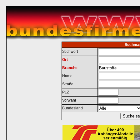
Suchma
Stichwort
Ort
Branche
Name
Straße
PLZ
Vorwahl
Bundesland