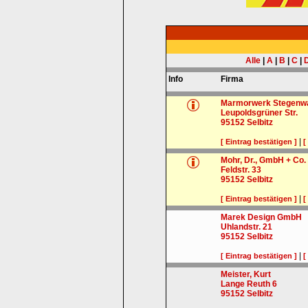
Alle
|
A
|
B
|
C
|
Info
Firma
Marmorwerk Stegenwa
Leupoldsgrüner Str.
95152
Selbitz
|
[ Eintrag bestätigen ]
[
Mohr, Dr., GmbH + Co.
Feldstr. 33
95152
Selbitz
|
[ Eintrag bestätigen ]
[
Marek Design GmbH
Uhlandstr. 21
95152
Selbitz
|
[ Eintrag bestätigen ]
[
Meister, Kurt
Lange Reuth 6
95152
Selbitz