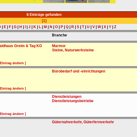
8 Einträge gefunden
[1]
D
|
E
|
F
|
G
|
H
|
I
|
J
|
K
|
L
|
M
|
N
|
O
|
P
|
Q
|
R
|
S
|
T
|
U
|
V
|
W
|
X
|
Y
|
Z
Branche
ldhaus Greim & Tag KG
Marmor
Steine, Naturwerksteine
 Eintrag ändern ]
Bürobedarf und -einrichtungen
 Eintrag ändern ]
Dienstleistungen
Dienstleistungsbetriebe
 Eintrag ändern ]
Güternahverkehr, Güterfernverkehr