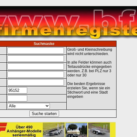
Suchmaske
Groß- und Kleinschreibung
wird nicht unterschieden.
In alle Felder können auch
Teilausdrücke eingegeben
werden. Z.B. bei PLZ nur 3
oder nur 30
Die besten Ergebnisse
erzielen Sie, wenn sie ein
Stichwort und eine Stadt
eingeben