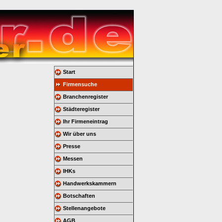
Start
Firmensuche
Branchenregister
Städteregister
Ihr Firmeneintrag
Wir über uns
Presse
Messen
IHKs
Handwerkskammern
Botschaften
Stellenangebote
AGB