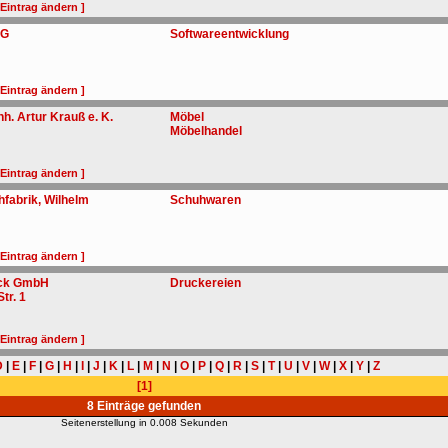
 Eintrag ändern ]
HG
Softwareentwicklung
 Eintrag ändern ]
nh. Artur Krauß e. K.
Möbel
Möbelhandel
 Eintrag ändern ]
fabrik, Wilhelm
Schuhwaren
 Eintrag ändern ]
uck GmbH
Druckereien
tr. 1
 Eintrag ändern ]
D
|
E
|
F
|
G
|
H
|
I
|
J
|
K
|
L
|
M
|
N
|
O
|
P
|
Q
|
R
|
S
|
T
|
U
|
V
|
W
|
X
|
Y
|
Z
[1]
8 Einträge gefunden
Seitenerstellung in 0.008 Sekunden