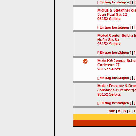
|
[ Eintrag bestätigen ]
[
Miglus & Steudtner o
Jean-Paul-Str. 12
95152
Selbitz
|
[ Eintrag bestätigen ]
[
Möbel-Center Selbitz I
Hofer Str. 8a
95152
Selbitz
|
[ Eintrag bestätigen ]
[
Mohr KG Jomos-Schuh
Garlesstr. 27
95152
Selbitz
|
[ Eintrag bestätigen ]
[
Müller Fotosatz & Dr
Johannes-Gutenberg-S
95152
Selbitz
|
[ Eintrag bestätigen ]
[
Alle
|
A
|
B
|
C
|