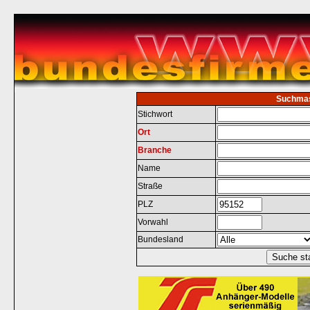
Suchma
Stichwort
Ort
Branche
Name
Straße
PLZ
Vorwahl
Bundesland