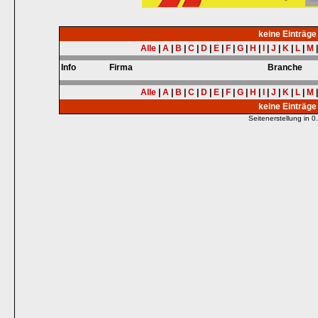
keine Einträg
Alle
|
A
|
B
|
C
|
D
|
E
|
F
|
G
|
H
|
I
|
J
|
K
|
L
|
M
Info
Firma
Branche
Alle
|
A
|
B
|
C
|
D
|
E
|
F
|
G
|
H
|
I
|
J
|
K
|
L
|
M
keine Einträg
Seitenerstellung in