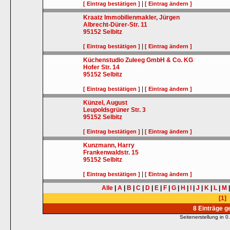
|
[ Eintrag bestätigen ]
[ Eintrag ändern ]
Kraatz Immobilienmakler, Jürgen
Albrecht-Dürer-Str. 11
95152
Selbitz
|
[ Eintrag bestätigen ]
[ Eintrag ändern ]
Küchenstudio Zuleeg GmbH & Co. KG
Hofer Str. 14
95152
Selbitz
|
[ Eintrag bestätigen ]
[ Eintrag ändern ]
Künzel, August
Leupoldsgrüner Str. 3
95152
Selbitz
|
[ Eintrag bestätigen ]
[ Eintrag ändern ]
Kunzmann, Harry
Frankenwaldstr. 15
95152
Selbitz
|
[ Eintrag bestätigen ]
[ Eintrag ändern ]
Alle
|
A
|
B
|
C
|
D
|
E
|
F
|
G
|
H
|
I
|
J
|
K
|
L
|
M
[1]
8 Einträge 
Seitenerstellung in