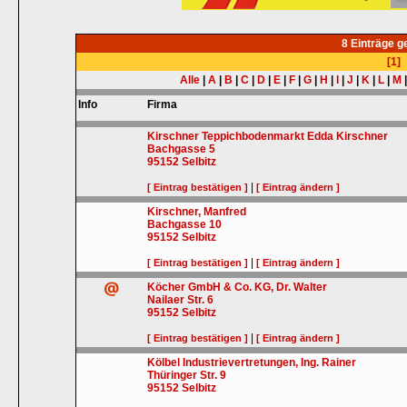
8 Einträge 
[1]
Alle
|
A
|
B
|
C
|
D
|
E
|
F
|
G
|
H
|
I
|
J
|
K
|
L
|
M
Info
Firma
Kirschner Teppichbodenmarkt Edda Kirschner
Bachgasse 5
95152
Selbitz
|
[ Eintrag bestätigen ]
[ Eintrag ändern ]
Kirschner, Manfred
Bachgasse 10
95152
Selbitz
|
[ Eintrag bestätigen ]
[ Eintrag ändern ]
Köcher GmbH & Co. KG, Dr. Walter
Nailaer Str. 6
95152
Selbitz
|
[ Eintrag bestätigen ]
[ Eintrag ändern ]
Kölbel Industrievertretungen, Ing. Rainer
Thüringer Str. 9
95152
Selbitz