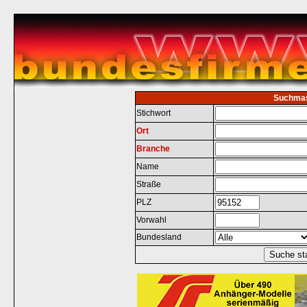
Suchma
Stichwort
Ort
Branche
Name
Straße
PLZ
Vorwahl
Bundesland