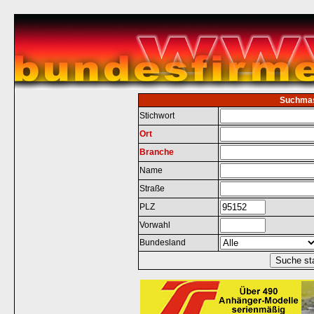
Suchma
Stichwort
Ort
Branche
Name
Straße
PLZ
Vorwahl
Bundesland