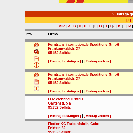
5 Einträge 
[1]
Alle
|
A
|
B
|
C
|
D
|
E
|
F
|
G
|
H
|
I
|
J
|
K
|
L
|
M
Info
Firma
Ferntrans internationale Speditions-GmbH
Frankenwaldstr. 27
95152
Selbitz
|
[ Eintrag bestätigen ]
[ Eintrag ändern ]
Ferntrans internationale Speditions-GmbH
Frankenwaldstr. 27
95152
Selbitz
|
[ Eintrag bestätigen ]
[ Eintrag ändern ]
FHZ Wohnbau GmbH
Gartenstr. 5 a
95152
Selbitz
|
[ Eintrag bestätigen ]
[ Eintrag ändern ]
Fiedler KG Farbenfabrik, Gebr.
Feldstr. 32
95152
Selbitz