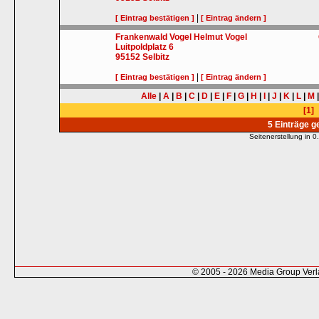
|
[ Eintrag bestätigen ]
[ Eintrag ändern ]
Frankenwald Vogel Helmut Vogel
Luitpoldplatz 6
95152
Selbitz
|
[ Eintrag bestätigen ]
[ Eintrag ändern ]
Alle
|
A
|
B
|
C
|
D
|
E
|
F
|
G
|
H
|
I
|
J
|
K
|
L
|
M
[1]
5 Einträge 
Seitenerstellung in
© 2005 - 2026 Media Group Ver