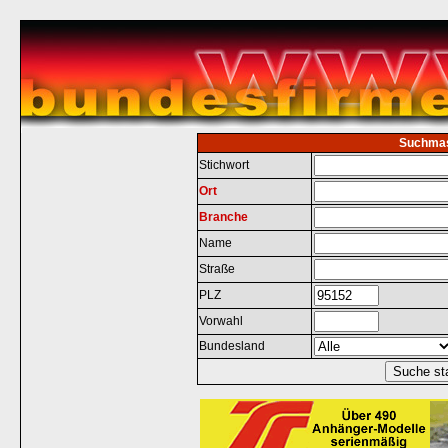
Suchma
Stichwort
Ort
Branche
Name
Straße
PLZ
Vorwahl
Bundesland