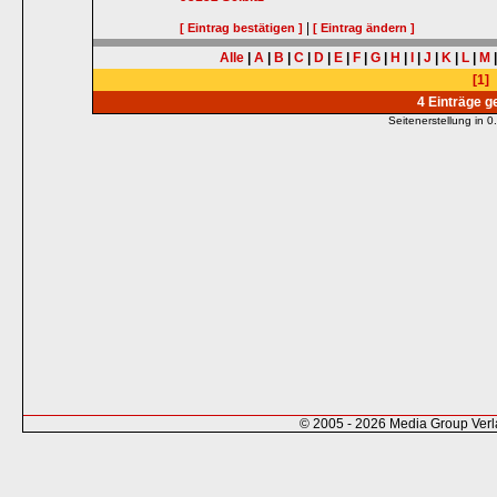
|
[ Eintrag bestätigen ]
[ Eintrag ändern ]
Alle
|
A
|
B
|
C
|
D
|
E
|
F
|
G
|
H
|
I
|
J
|
K
|
L
|
M
[1]
4 Einträge 
Seitenerstellung in
© 2005 - 2026 Media Group Ver