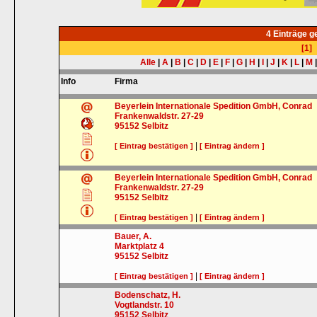
4 Einträge 
[1]
Alle
|
A
|
B
|
C
|
D
|
E
|
F
|
G
|
H
|
I
|
J
|
K
|
L
|
M
Info
Firma
Beyerlein Internationale Spedition GmbH, Conrad
Frankenwaldstr. 27-29
95152
Selbitz
|
[ Eintrag bestätigen ]
[ Eintrag ändern ]
Beyerlein Internationale Spedition GmbH, Conrad
Frankenwaldstr. 27-29
95152
Selbitz
|
[ Eintrag bestätigen ]
[ Eintrag ändern ]
Bauer, A.
Marktplatz 4
95152
Selbitz
|
[ Eintrag bestätigen ]
[ Eintrag ändern ]
Bodenschatz, H.
Vogtlandstr. 10
95152
Selbitz