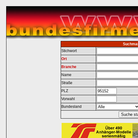
Suchma
Stichwort
Ort
Branche
Name
Straße
PLZ
Vorwahl
Bundesland