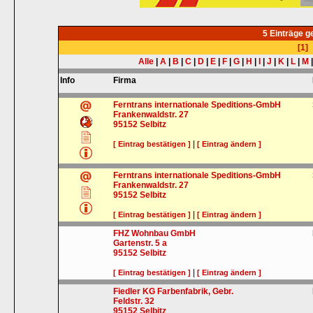
5 Einträge 
[1]
Alle
|
A
|
B
|
C
|
D
|
E
|
F
|
G
|
H
|
I
|
J
|
K
|
L
|
M
Info
Firma
Ferntrans internationale Speditions-GmbH
Frankenwaldstr. 27
95152
Selbitz
|
[ Eintrag bestätigen ]
[ Eintrag ändern ]
Ferntrans internationale Speditions-GmbH
Frankenwaldstr. 27
95152
Selbitz
|
[ Eintrag bestätigen ]
[ Eintrag ändern ]
FHZ Wohnbau GmbH
Gartenstr. 5 a
95152
Selbitz
|
[ Eintrag bestätigen ]
[ Eintrag ändern ]
Fiedler KG Farbenfabrik, Gebr.
Feldstr. 32
95152
Selbitz