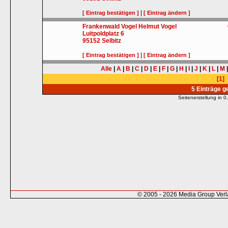
|
[ Eintrag bestätigen ]
[ Eintrag ändern ]
Frankenwald Vogel Helmut Vogel
Luitpoldplatz 6
95152
Selbitz
|
[ Eintrag bestätigen ]
[ Eintrag ändern ]
Alle
|
A
|
B
|
C
|
D
|
E
|
F
|
G
|
H
|
I
|
J
|
K
|
L
|
M
[1]
5 Einträge 
Seitenerstellung in
© 2005 - 2026 Media Group Ver