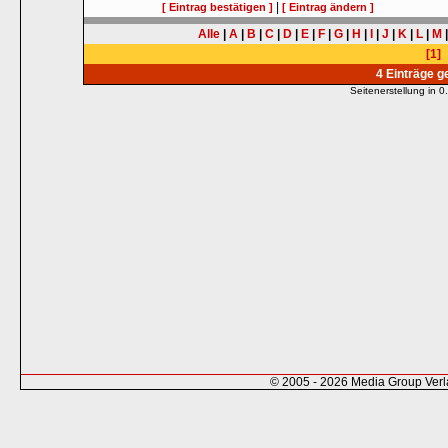
|
[ Eintrag bestätigen ]
[ Eintrag ändern ]
Alle
|
A
|
B
|
C
|
D
|
E
|
F
|
G
|
H
|
I
|
J
|
K
|
L
|
M
[1]
4 Einträge 
Seitenerstellung in
© 2005 - 2026 Media Group Ver