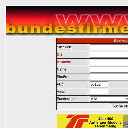
Suchma
Stichwort
Ort
Branche
Name
Straße
PLZ
Vorwahl
Bundesland