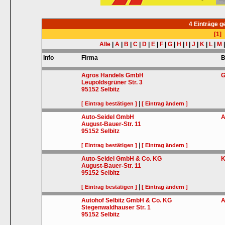
4 Einträge 
[1]
Alle
|
A
|
B
|
C
|
D
|
E
|
F
|
G
|
H
|
I
|
J
|
K
|
L
|
M
Info
Firma
B
Agros Handels GmbH
G
Leupoldsgrüner Str. 3
95152
Selbitz
|
[ Eintrag bestätigen ]
[ Eintrag ändern ]
Auto-Seidel GmbH
A
August-Bauer-Str. 11
95152
Selbitz
|
[ Eintrag bestätigen ]
[ Eintrag ändern ]
Auto-Seidel GmbH & Co. KG
K
August-Bauer-Str. 11
95152
Selbitz
|
[ Eintrag bestätigen ]
[ Eintrag ändern ]
Autohof Selbitz GmbH & Co. KG
A
Stegenwaldhauser Str. 1
95152
Selbitz