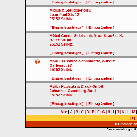
|
[ Eintrag bestätigen ]
[ Eintrag ändern ]
Miglus & Steudtner oHG
Jean-Paul-Str. 12
95152
Selbitz
|
[ Eintrag bestätigen ]
[ Eintrag ändern ]
Möbel-Center Selbitz Inh. Artur Krauß e. K.
Hofer Str. 8a
95152
Selbitz
|
[ Eintrag bestätigen ]
[ Eintrag ändern ]
Mohr KG Jomos-Schuhfabrik, Wilhelm
Garlesstr. 27
95152
Selbitz
|
[ Eintrag bestätigen ]
[ Eintrag ändern ]
Müller Fotosatz & Druck GmbH
Johannes-Gutenberg-Str. 1
95152
Selbitz
|
[ Eintrag bestätigen ]
[ Eintrag ändern ]
Alle
|
A
|
B
|
C
|
D
|
E
|
F
|
G
|
H
|
I
|
J
|
K
|
L
|
M
[1]
8 Einträge 
Seitenerstellung in