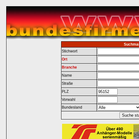
Suchma
Stichwort
Ort
Branche
Name
Straße
PLZ
Vorwahl
Bundesland