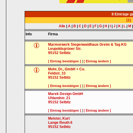
8 Einträge 
[1]
Alle
|
A
|
B
|
C
|
D
|
E
|
F
|
G
|
H
|
I
|
J
|
K
|
L
|
M
Info
Firma
Marmorwerk Stegenwaldhaus Greim & Tag KG
Leupoldsgrüner Str.
95152
Selbitz
|
[ Eintrag bestätigen ]
[ Eintrag ändern ]
Mohr, Dr., GmbH + Co.
Feldstr. 33
95152
Selbitz
|
[ Eintrag bestätigen ]
[ Eintrag ändern ]
Marek Design GmbH
Uhlandstr. 21
95152
Selbitz
|
[ Eintrag bestätigen ]
[ Eintrag ändern ]
Meister, Kurt
Lange Reuth 6
95152
Selbitz