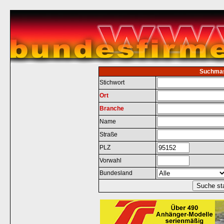
Suchma
Stichwort
Ort
Branche
Name
Straße
PLZ
Vorwahl
Bundesland