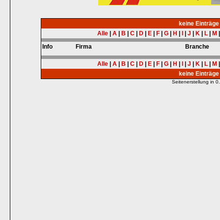
keine Einträg
Alle
|
A
|
B
|
C
|
D
|
E
|
F
|
G
|
H
|
I
|
J
|
K
|
L
|
M
Info
Firma
Branche
Alle
|
A
|
B
|
C
|
D
|
E
|
F
|
G
|
H
|
I
|
J
|
K
|
L
|
M
keine Einträg
Seitenerstellung in