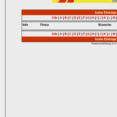
keine Einträg
Alle
|
A
|
B
|
C
|
D
|
E
|
F
|
G
|
H
|
I
|
J
|
K
|
L
|
M
Info
Firma
Branche
Alle
|
A
|
B
|
C
|
D
|
E
|
F
|
G
|
H
|
I
|
J
|
K
|
L
|
M
keine Einträg
Seitenerstellung in