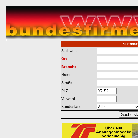
Suchma
Stichwort
Ort
Branche
Name
Straße
PLZ
Vorwahl
Bundesland