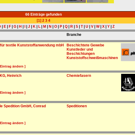
66 Einträge gefunden
[1]
2
3
4
D
|
E
|
F
|
G
|
H
|
I
|
J
|
K
|
L
|
M
|
N
|
O
|
P
|
Q
|
R
|
S
|
T
|
U
|
V
|
W
|
X
|
Y
|
Z
Branche
 für textile Kunststoffanwendung mbH
Beschichtete Gewebe
Kunstleder und
Beschichtungen
Kunststoffschweißmaschinen
 Eintrag ändern ]
KG, Heinrich
Chemiefasern
 Eintrag ändern ]
ale Spedition GmbH, Conrad
Speditionen
 Eintrag ändern ]