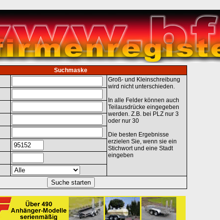
Suchmaske
Groß- und Kleinschreibung
wird nicht unterschieden.
In alle Felder können auch
Teilausdrücke eingegeben
werden. Z.B. bei PLZ nur 3
oder nur 30
Die besten Ergebnisse
erzielen Sie, wenn sie ein
Stichwort und eine Stadt
eingeben