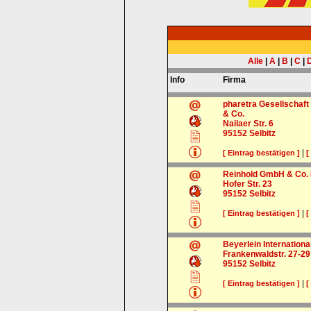
Alle
|
A
|
B
|
C
|
Info
Firma
pharetra Gesellschaft
& Co.
Nailaer Str. 6
95152
Selbitz
|
[ Eintrag bestätigen ]
[
Reinhold GmbH & Co. 
Hofer Str. 23
95152
Selbitz
|
[ Eintrag bestätigen ]
[
Beyerlein Internation
Frankenwaldstr. 27-29
95152
Selbitz
|
[ Eintrag bestätigen ]
[