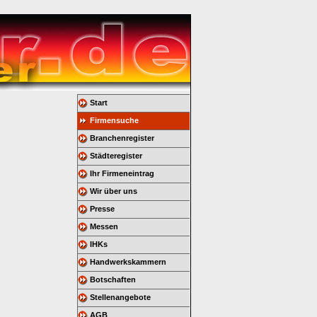
Start
Firmensuche
Branchenregister
Städteregister
Ihr Firmeneintrag
Wir über uns
Presse
Messen
IHKs
Handwerkskammern
Botschaften
Stellenangebote
AGB