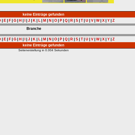
keine Einträge gefunden
D
|
E
|
F
|
G
|
H
|
I
|
J
|
K
|
L
|
M
|
N
|
O
|
P
|
Q
|
R
|
S
|
T
|
U
|
V
|
W
|
X
|
Y
|
Z
Branche
D
|
E
|
F
|
G
|
H
|
I
|
J
|
K
|
L
|
M
|
N
|
O
|
P
|
Q
|
R
|
S
|
T
|
U
|
V
|
W
|
X
|
Y
|
Z
keine Einträge gefunden
Seitenerstellung in 0.004 Sekunden