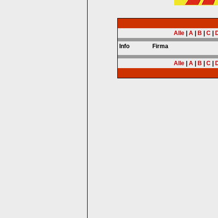
Alle
|
A
|
B
|
C
|
Info
Firma
Alle
|
A
|
B
|
C
|