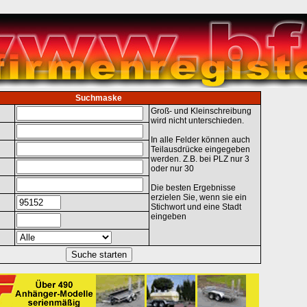
Suchmaske
Groß- und Kleinschreibung
wird nicht unterschieden.
In alle Felder können auch
Teilausdrücke eingegeben
werden. Z.B. bei PLZ nur 3
oder nur 30
Die besten Ergebnisse
erzielen Sie, wenn sie ein
Stichwort und eine Stadt
eingeben