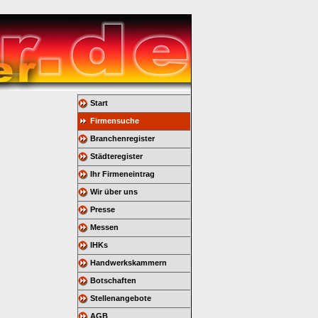
Start
Firmensuche
Branchenregister
Städteregister
Ihr Firmeneintrag
Wir über uns
Presse
Messen
IHKs
Handwerkskammern
Botschaften
Stellenangebote
AGB