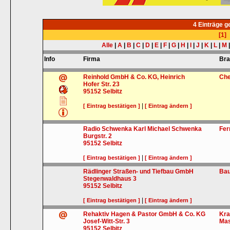
4 Einträge 
[1]
Alle
|
A
|
B
|
C
|
D
|
E
|
F
|
G
|
H
|
I
|
J
|
K
|
L
|
M
Info
Firma
Br
Reinhold GmbH & Co. KG, Heinrich
Che
Hofer Str. 23
95152
Selbitz
|
[ Eintrag bestätigen ]
[ Eintrag ändern ]
Radio Schwenka Karl Michael Schwenka
Fer
Burgstr. 2
95152
Selbitz
|
[ Eintrag bestätigen ]
[ Eintrag ändern ]
Rädlinger Straßen- und Tiefbau GmbH
Ba
Stegenwaldhaus 3
95152
Selbitz
|
[ Eintrag bestätigen ]
[ Eintrag ändern ]
Rehaktiv Hagen & Pastor GmbH & Co. KG
Kra
Josef-Witt-Str. 3
Ma
95152
Selbitz