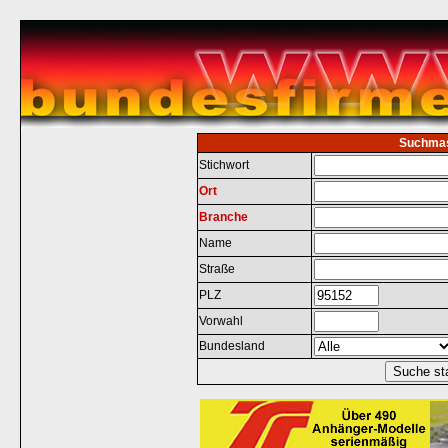
Suchma
Stichwort
Ort
Branche
Name
Straße
PLZ
Vorwahl
Bundesland