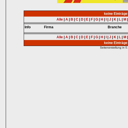
keine Einträg
Alle
|
A
|
B
|
C
|
D
|
E
|
F
|
G
|
H
|
I
|
J
|
K
|
L
|
M
Info
Firma
Branche
Alle
|
A
|
B
|
C
|
D
|
E
|
F
|
G
|
H
|
I
|
J
|
K
|
L
|
M
keine Einträg
Seitenerstellung in