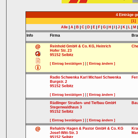
4 Einträge 
[1]
Alle
|
A
|
B
|
C
|
D
|
E
|
F
|
G
|
H
|
I
|
J
|
K
|
L
|
M
Info
Firma
Br
Reinhold GmbH & Co. KG, Heinrich
Che
Hofer Str. 23
95152
Selbitz
|
[ Eintrag bestätigen ]
[ Eintrag ändern ]
Radio Schwenka Karl Michael Schwenka
Fer
Burgstr. 2
95152
Selbitz
|
[ Eintrag bestätigen ]
[ Eintrag ändern ]
Rädlinger Straßen- und Tiefbau GmbH
Ba
Stegenwaldhaus 3
95152
Selbitz
|
[ Eintrag bestätigen ]
[ Eintrag ändern ]
Rehaktiv Hagen & Pastor GmbH & Co. KG
Kra
Josef-Witt-Str. 3
Ma
95152
Selbitz