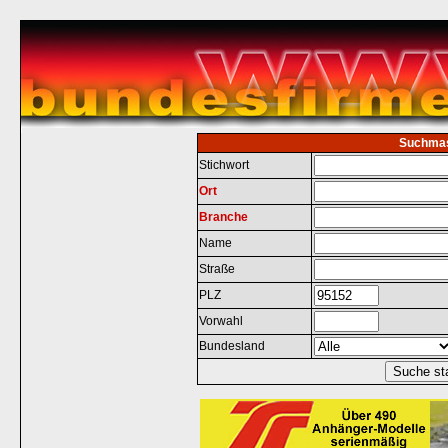
Suchma
Stichwort
Ort
Branche
Name
Straße
PLZ
Vorwahl
Bundesland