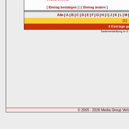
|
[ Eintrag bestätigen ]
[ Eintrag ändern ]
Alle
|
A
|
B
|
C
|
D
|
E
|
F
|
G
|
H
|
I
|
J
|
K
|
L
|
M
[1]
4 Einträge 
Seitenerstellung in
© 2005 - 2026 Media Group Ver