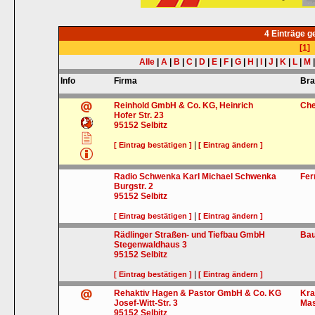
4 Einträge 
[1]
Alle
|
A
|
B
|
C
|
D
|
E
|
F
|
G
|
H
|
I
|
J
|
K
|
L
|
M
Info
Firma
Br
Reinhold GmbH & Co. KG, Heinrich
Che
Hofer Str. 23
95152
Selbitz
|
[ Eintrag bestätigen ]
[ Eintrag ändern ]
Radio Schwenka Karl Michael Schwenka
Fer
Burgstr. 2
95152
Selbitz
|
[ Eintrag bestätigen ]
[ Eintrag ändern ]
Rädlinger Straßen- und Tiefbau GmbH
Ba
Stegenwaldhaus 3
95152
Selbitz
|
[ Eintrag bestätigen ]
[ Eintrag ändern ]
Rehaktiv Hagen & Pastor GmbH & Co. KG
Kra
Josef-Witt-Str. 3
Ma
95152
Selbitz