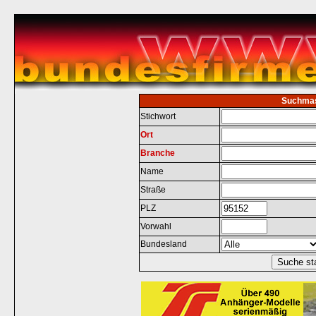
Suchma
Stichwort
Ort
Branche
Name
Straße
PLZ
Vorwahl
Bundesland