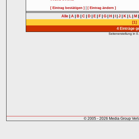
|
[ Eintrag bestätigen ]
[ Eintrag ändern ]
Alle
|
A
|
B
|
C
|
D
|
E
|
F
|
G
|
H
|
I
|
J
|
K
|
L
|
M
[1]
4 Einträge 
Seitenerstellung in
© 2005 - 2026 Media Group Ver