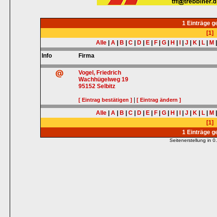
1 Einträge 
[1]
Alle
|
A
|
B
|
C
|
D
|
E
|
F
|
G
|
H
|
I
|
J
|
K
|
L
|
M
Info
Firma
Vogel, Friedrich
Wachhügelweg 19
95152
Selbitz
|
[ Eintrag bestätigen ]
[ Eintrag ändern ]
Alle
|
A
|
B
|
C
|
D
|
E
|
F
|
G
|
H
|
I
|
J
|
K
|
L
|
M
[1]
1 Einträge 
Seitenerstellung in