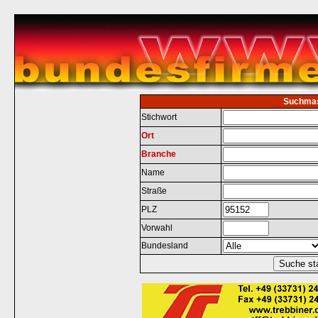
Suchma
Stichwort
Ort
Branche
Name
Straße
PLZ
Vorwahl
Bundesland