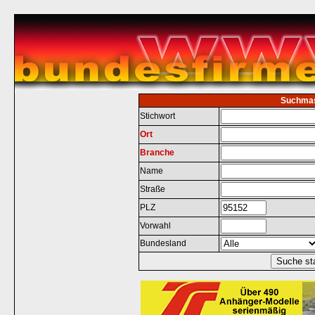
Suchma
Stichwort
Ort
Branche
Name
Straße
PLZ
Vorwahl
Bundesland