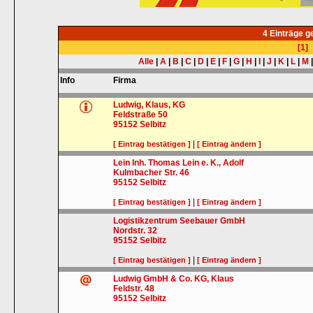
4 Einträge 
[1]
Alle
|
A
|
B
|
C
|
D
|
E
|
F
|
G
|
H
|
I
|
J
|
K
|
L
|
M
Info
Firma
Ludwig, Klaus, KG
Feldstraße 50
95152
Selbitz
|
[ Eintrag bestätigen ]
[ Eintrag ändern ]
Lein Inh. Thomas Lein e. K., Adolf
Kulmbacher Str. 46
95152
Selbitz
|
[ Eintrag bestätigen ]
[ Eintrag ändern ]
Logistikzentrum Seebauer GmbH
Nordstr. 32
95152
Selbitz
|
[ Eintrag bestätigen ]
[ Eintrag ändern ]
Ludwig GmbH & Co. KG, Klaus
Feldstr. 48
95152
Selbitz