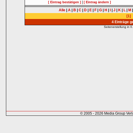
|
[ Eintrag bestätigen ]
[ Eintrag ändern ]
Alle
|
A
|
B
|
C
|
D
|
E
|
F
|
G
|
H
|
I
|
J
|
K
|
L
|
M
[1]
4 Einträge 
Seitenerstellung in
© 2005 - 2026 Media Group Ver