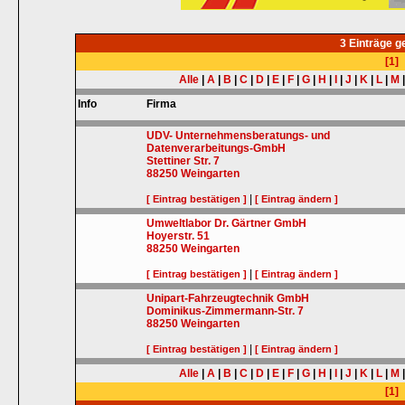
3 Einträge 
[1]
Alle
|
A
|
B
|
C
|
D
|
E
|
F
|
G
|
H
|
I
|
J
|
K
|
L
|
M
Info
Firma
UDV- Unternehmensberatungs- und
Datenverarbeitungs-GmbH
Stettiner Str. 7
88250
Weingarten
|
[ Eintrag bestätigen ]
[ Eintrag ändern ]
Umweltlabor Dr. Gärtner GmbH
Hoyerstr. 51
88250
Weingarten
|
[ Eintrag bestätigen ]
[ Eintrag ändern ]
Unipart-Fahrzeugtechnik GmbH
Dominikus-Zimmermann-Str. 7
88250
Weingarten
|
[ Eintrag bestätigen ]
[ Eintrag ändern ]
Alle
|
A
|
B
|
C
|
D
|
E
|
F
|
G
|
H
|
I
|
J
|
K
|
L
|
M
[1]