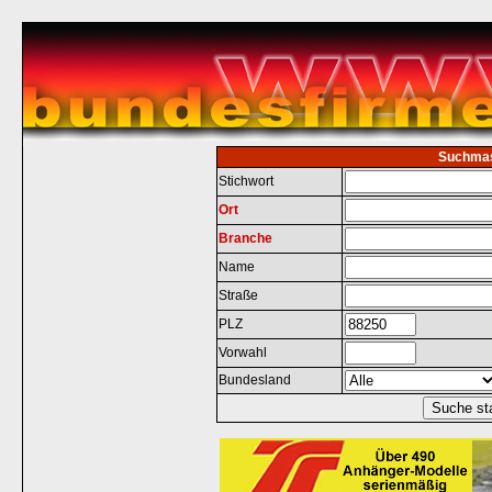
Suchma
Stichwort
Ort
Branche
Name
Straße
PLZ
Vorwahl
Bundesland