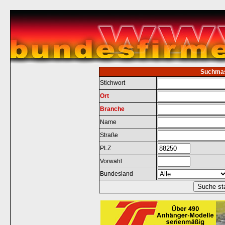
Suchma
Stichwort
Ort
Branche
Name
Straße
PLZ
Vorwahl
Bundesland