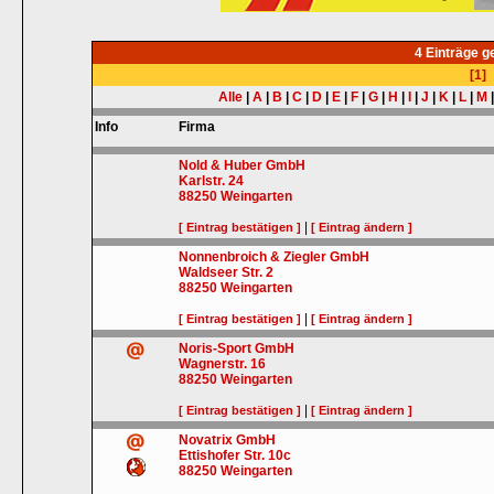
4 Einträge 
[1]
Alle
|
A
|
B
|
C
|
D
|
E
|
F
|
G
|
H
|
I
|
J
|
K
|
L
|
M
Info
Firma
Nold & Huber GmbH
Karlstr. 24
88250
Weingarten
|
[ Eintrag bestätigen ]
[ Eintrag ändern ]
Nonnenbroich & Ziegler GmbH
Waldseer Str. 2
88250
Weingarten
|
[ Eintrag bestätigen ]
[ Eintrag ändern ]
Noris-Sport GmbH
Wagnerstr. 16
88250
Weingarten
|
[ Eintrag bestätigen ]
[ Eintrag ändern ]
Novatrix GmbH
Ettishofer Str. 10c
88250
Weingarten