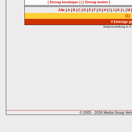
|
[ Eintrag bestätigen ]
[ Eintrag ändern ]
Alle
|
A
|
B
|
C
|
D
|
E
|
F
|
G
|
H
|
I
|
J
|
K
|
L
|
M
[1]
4 Einträge 
Seitenerstellung in
© 2005 - 2026 Media Group Ver