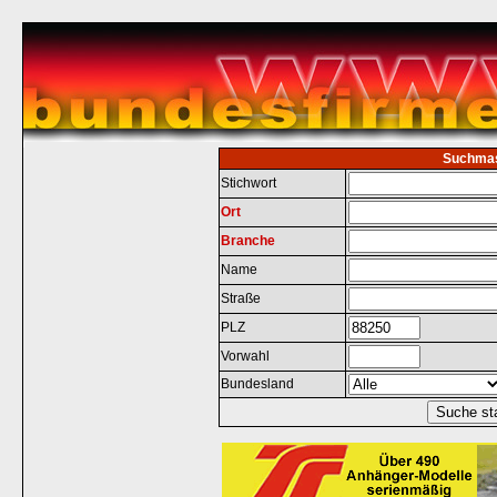
Suchma
Stichwort
Ort
Branche
Name
Straße
PLZ
Vorwahl
Bundesland