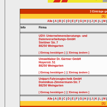
3 Einträge 
[1]
Alle
|
A
|
B
|
C
|
D
|
E
|
F
|
G
|
H
|
I
|
J
|
K
|
L
|
M
Info
Firma
UDV- Unternehmensberatungs- und
Datenverarbeitungs-GmbH
Stettiner Str. 7
88250
Weingarten
|
[ Eintrag bestätigen ]
[ Eintrag ändern ]
Umweltlabor Dr. Gärtner GmbH
Hoyerstr. 51
88250
Weingarten
|
[ Eintrag bestätigen ]
[ Eintrag ändern ]
Unipart-Fahrzeugtechnik GmbH
Dominikus-Zimmermann-Str. 7
88250
Weingarten
|
[ Eintrag bestätigen ]
[ Eintrag ändern ]
Alle
|
A
|
B
|
C
|
D
|
E
|
F
|
G
|
H
|
I
|
J
|
K
|
L
|
M
[1]