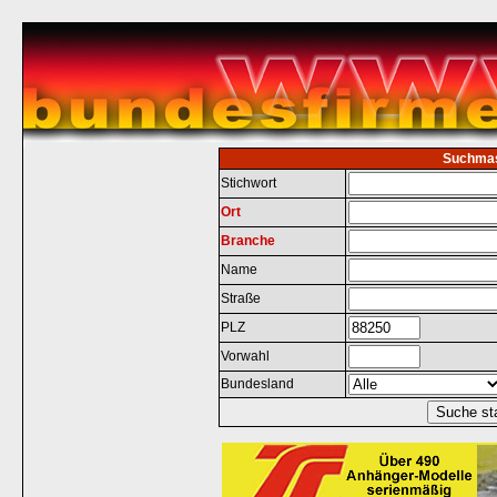
Suchma
Stichwort
Ort
Branche
Name
Straße
PLZ
Vorwahl
Bundesland