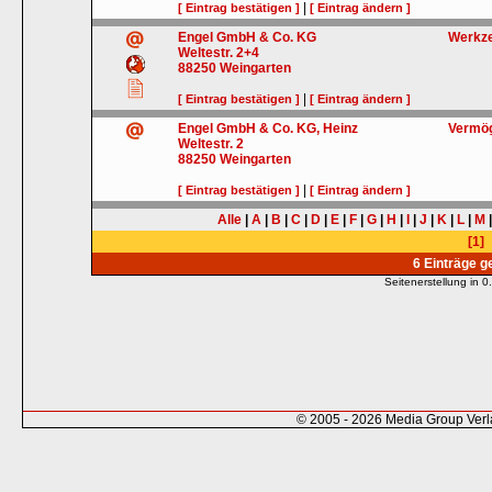
|
[ Eintrag bestätigen ]
[ Eintrag ändern ]
Engel GmbH & Co. KG
Werkz
Weltestr. 2+4
88250
Weingarten
|
[ Eintrag bestätigen ]
[ Eintrag ändern ]
Engel GmbH & Co. KG, Heinz
Vermö
Weltestr. 2
88250
Weingarten
|
[ Eintrag bestätigen ]
[ Eintrag ändern ]
Alle
|
A
|
B
|
C
|
D
|
E
|
F
|
G
|
H
|
I
|
J
|
K
|
L
|
M
[1]
6 Einträge 
Seitenerstellung in
© 2005 - 2026 Media Group Ver