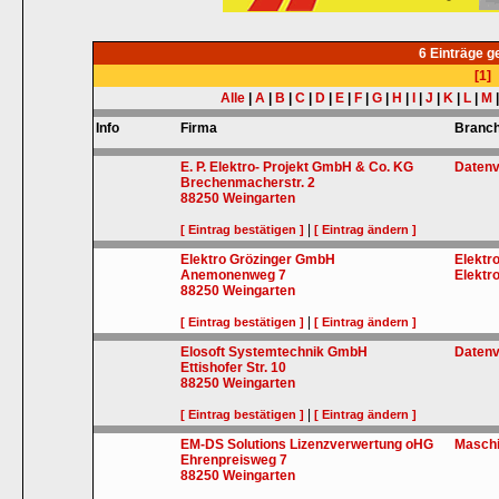
6 Einträge 
[1]
Alle
|
A
|
B
|
C
|
D
|
E
|
F
|
G
|
H
|
I
|
J
|
K
|
L
|
M
Info
Firma
Branc
E. P. Elektro- Projekt GmbH & Co. KG
Datenv
Brechenmacherstr. 2
88250
Weingarten
|
[ Eintrag bestätigen ]
[ Eintrag ändern ]
Elektro Grözinger GmbH
Elektr
Anemonenweg 7
Elektr
88250
Weingarten
|
[ Eintrag bestätigen ]
[ Eintrag ändern ]
Elosoft Systemtechnik GmbH
Datenv
Ettishofer Str. 10
88250
Weingarten
|
[ Eintrag bestätigen ]
[ Eintrag ändern ]
EM-DS Solutions Lizenzverwertung oHG
Masch
Ehrenpreisweg 7
88250
Weingarten