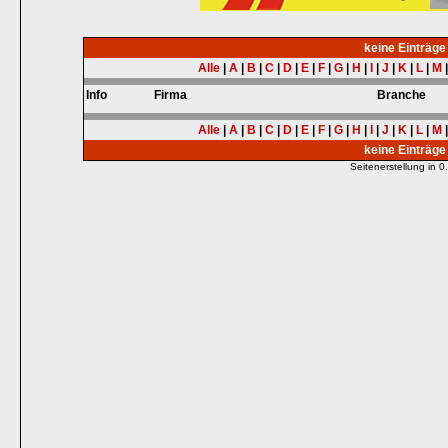
keine Einträg
Alle
|
A
|
B
|
C
|
D
|
E
|
F
|
G
|
H
|
I
|
J
|
K
|
L
|
M
Info
Firma
Branche
Alle
|
A
|
B
|
C
|
D
|
E
|
F
|
G
|
H
|
I
|
J
|
K
|
L
|
M
keine Einträg
Seitenerstellung in