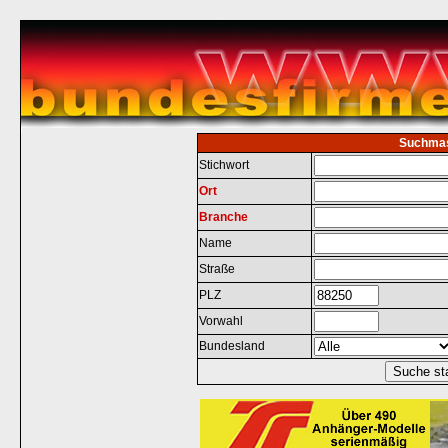
Suchma
Stichwort
Ort
Branche
Name
Straße
PLZ
Vorwahl
Bundesland