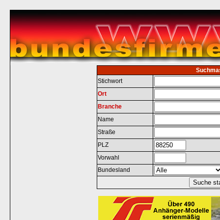
Suchma
Stichwort
Ort
Branche
Name
Straße
PLZ
Vorwahl
Bundesland