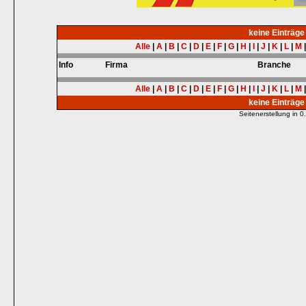
keine Einträg
Alle
|
A
|
B
|
C
|
D
|
E
|
F
|
G
|
H
|
I
|
J
|
K
|
L
|
M
Info
Firma
Branche
Alle
|
A
|
B
|
C
|
D
|
E
|
F
|
G
|
H
|
I
|
J
|
K
|
L
|
M
keine Einträg
Seitenerstellung in