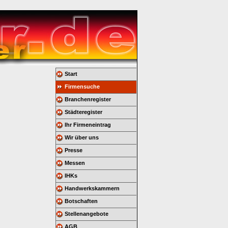
Start
Firmensuche
Branchenregister
Städteregister
Ihr Firmeneintrag
Wir über uns
Presse
Messen
IHKs
Handwerkskammern
Botschaften
Stellenangebote
AGB