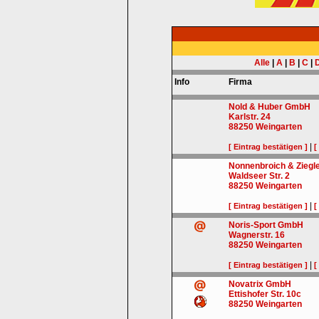
Alle
|
A
|
B
|
C
|
Info
Firma
Nold & Huber GmbH
Karlstr. 24
88250
Weingarten
|
[ Eintrag bestätigen ]
[
Nonnenbroich & Zieg
Waldseer Str. 2
88250
Weingarten
|
[ Eintrag bestätigen ]
[
Noris-Sport GmbH
Wagnerstr. 16
88250
Weingarten
|
[ Eintrag bestätigen ]
[
Novatrix GmbH
Ettishofer Str. 10c
88250
Weingarten