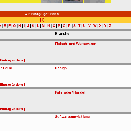
4 Einträge gefunden
[1]
D
|
E
|
F
|
G
|
H
|
I
|
J
|
K
|
L
|
M
|
N
|
O
|
P
|
Q
|
R
|
S
|
T
|
U
|
V
|
W
|
X
|
Y
|
Z
Branche
Fleisch- und Wurstwaren
 Eintrag ändern ]
ler GmbH
Design
 Eintrag ändern ]
Fahrräder/ Handel
 Eintrag ändern ]
Softwareentwicklung