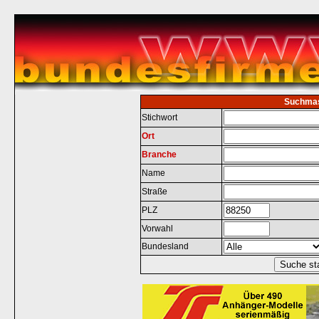
Suchma
Stichwort
Ort
Branche
Name
Straße
PLZ
Vorwahl
Bundesland