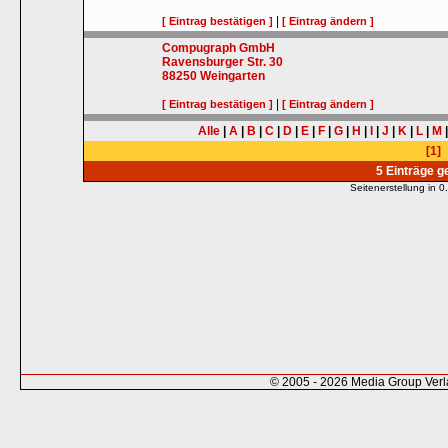
|
[ Eintrag bestätigen ]
[ Eintrag ändern ]
Compugraph GmbH
Ravensburger Str. 30
88250
Weingarten
|
[ Eintrag bestätigen ]
[ Eintrag ändern ]
Alle
|
A
|
B
|
C
|
D
|
E
|
F
|
G
|
H
|
I
|
J
|
K
|
L
|
M
[1]
5 Einträge 
Seitenerstellung in
© 2005 - 2026 Media Group Ver