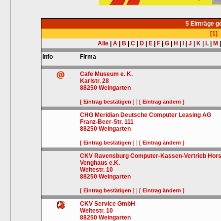
5 Einträge 
[1]
Alle
|
A
|
B
|
C
|
D
|
E
|
F
|
G
|
H
|
I
|
J
|
K
|
L
|
M
Info
Firma
Cafe Museum e. K.
Karlstr. 28
88250
Weingarten
|
[ Eintrag bestätigen ]
[ Eintrag ändern ]
CHG Meridian Deutsche Computer Leasing AG
Franz-Beer-Str. 111
88250
Weingarten
|
[ Eintrag bestätigen ]
[ Eintrag ändern ]
CKV Ravensburg Computer-Kassen-Vertrieb Hors
Venghaus e.K.
Weltestr. 10
88250
Weingarten
|
[ Eintrag bestätigen ]
[ Eintrag ändern ]
CKV Service GmbH
Weltestr. 10
88250
Weingarten