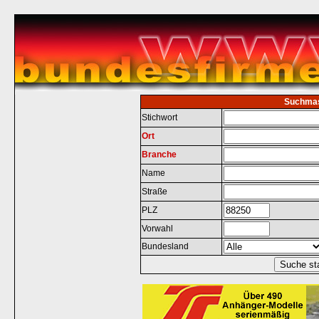
Suchma
Stichwort
Ort
Branche
Name
Straße
PLZ
Vorwahl
Bundesland