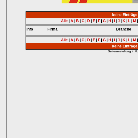
keine Einträg
Alle
|
A
|
B
|
C
|
D
|
E
|
F
|
G
|
H
|
I
|
J
|
K
|
L
|
M
Info
Firma
Branche
Alle
|
A
|
B
|
C
|
D
|
E
|
F
|
G
|
H
|
I
|
J
|
K
|
L
|
M
keine Einträg
Seitenerstellung in