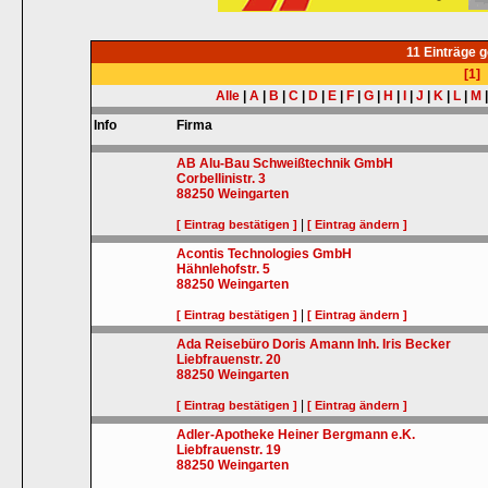
11 Einträge 
[1]
Alle
|
A
|
B
|
C
|
D
|
E
|
F
|
G
|
H
|
I
|
J
|
K
|
L
|
M
Info
Firma
AB Alu-Bau Schweißtechnik GmbH
Corbellinistr. 3
88250
Weingarten
|
[ Eintrag bestätigen ]
[ Eintrag ändern ]
Acontis Technologies GmbH
Hähnlehofstr. 5
88250
Weingarten
|
[ Eintrag bestätigen ]
[ Eintrag ändern ]
Ada Reisebüro Doris Amann Inh. Iris Becker
Liebfrauenstr. 20
88250
Weingarten
|
[ Eintrag bestätigen ]
[ Eintrag ändern ]
Adler-Apotheke Heiner Bergmann e.K.
Liebfrauenstr. 19
88250
Weingarten