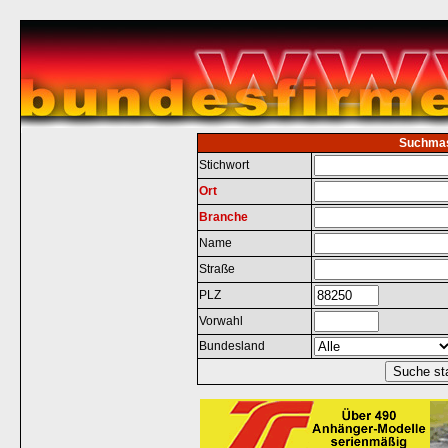
Suchma
Stichwort
Ort
Branche
Name
Straße
PLZ
Vorwahl
Bundesland