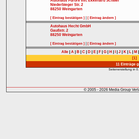
Autohaus Furore Inh. Ekkehard Schiller
Niederbieger Str. 2
88250
Weingarten
|
[ Eintrag bestätigen ]
[ Eintrag ändern ]
Autohaus Hecht GmbH
Gaußstr. 2
88250
Weingarten
|
[ Eintrag bestätigen ]
[ Eintrag ändern ]
Alle
|
A
|
B
|
C
|
D
|
E
|
F
|
G
|
H
|
I
|
J
|
K
|
L
|
M
[1]
11 Einträge 
Seitenerstellung in
© 2005 - 2026 Media Group Ver