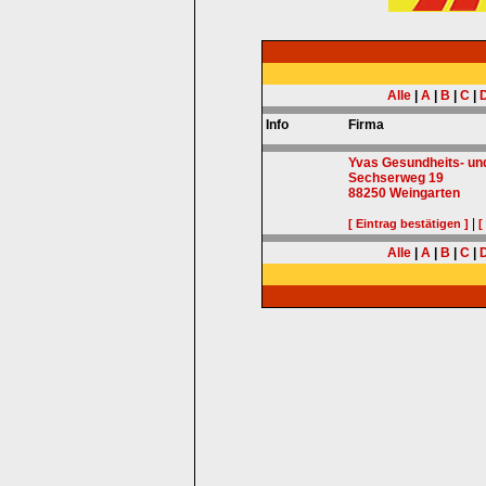
Alle
|
A
|
B
|
C
|
Info
Firma
Yvas Gesundheits- un
Sechserweg 19
88250
Weingarten
|
[ Eintrag bestätigen ]
[
Alle
|
A
|
B
|
C
|