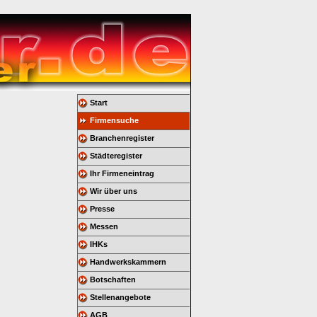
Start
Firmensuche
Branchenregister
Städteregister
Ihr Firmeneintrag
Wir über uns
Presse
Messen
IHKs
Handwerkskammern
Botschaften
Stellenangebote
AGB