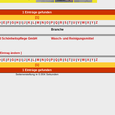
1 Einträge gefunden
[1]
D
|
E
|
F
|
G
|
H
|
I
|
J
|
K
|
L
|
M
|
N
|
O
|
P
|
Q
|
R
|
S
|
T
|
U
|
V
|
W
|
X
|
Y
|
Z
Branche
d Schönheitspflege GmbH
Wasch- und Reinigungsmittel
 Eintrag ändern ]
D
|
E
|
F
|
G
|
H
|
I
|
J
|
K
|
L
|
M
|
N
|
O
|
P
|
Q
|
R
|
S
|
T
|
U
|
V
|
W
|
X
|
Y
|
Z
[1]
1 Einträge gefunden
Seitenerstellung in 0.004 Sekunden