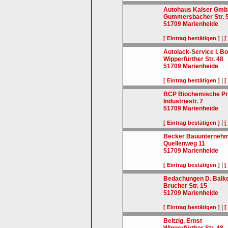
Autohaus Kaiser Gm
Gummersbacher Str. 
51709
Marienheide
|
[ Eintrag bestätigen ]
[
Autolack-Service I. Bo
Wipperfürther Str. 48
51709
Marienheide
|
[ Eintrag bestätigen ]
[
BCP Biochemische P
Industriestr. 7
51709
Marienheide
|
[ Eintrag bestätigen ]
[
Becker Bauunternehm
Quellenweg 11
51709
Marienheide
|
[ Eintrag bestätigen ]
[
Bedachungen D. Balk
Brucher Str. 15
51709
Marienheide
|
[ Eintrag bestätigen ]
[
Beltzig, Ernst