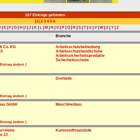
107 Einträge gefunden
[1]
2
3
4
5
6
D
|
E
|
F
|
G
|
H
|
I
|
J
|
K
|
L
|
M
|
N
|
O
|
P
|
Q
|
R
|
S
|
T
|
U
|
V
|
W
|
X
|
Y
|
Z
Branche
 & Co. KG
Arbeitsschutzbekleidung
55
Arbeitsschutzhandschuhe
Arbeitssicherheitsprodukte
Sicherheitsschuhe
 Eintrag ändern ]
Drehteile
 Eintrag ändern ]
nbau GmbH
Maschinenbau
 Eintrag ändern ]
rl-Heinz
Kunststoffstanzteile
e 23