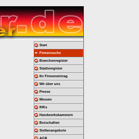
Start
Firmensuche
Branchenregister
Städteregister
Ihr Firmeneintrag
Wir über uns
Presse
Messen
IHKs
Handwerkskammern
Botschaften
Stellenangebote
AGB