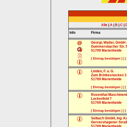
Alle
|
A
|
B
|
C
|
Info
Firma
Georgi, Walter, GmbH
Gummersbacher Str. 
51709
Marienheide
|
[ Eintrag bestätigen ]
[
Linden, F. u. G.
Zum Brinkesnocken 3
51709
Marienheide
|
[ Eintrag bestätigen ]
[
Rosenthal Maschine
Lockenfeld 7
51709
Marienheide
|
[ Eintrag bestätigen ]
[
Selbach GmbH, Ing. Ka
Gervershagener Straß
51709
Marienheide