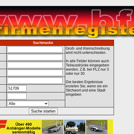
Suchmaske
Groß- und Kleinschreibung
wird nicht unterschieden.
In alle Felder können auch
Teilausdrücke eingegeben
werden. Z.B. bei PLZ nur 3
oder nur 30
Die besten Ergebnisse
erzielen Sie, wenn sie ein
Stichwort und eine Stadt
eingeben