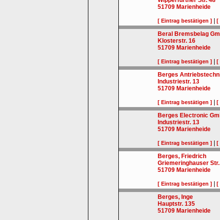
Wipperfürther Str. 48
51709
Marienheide
|
[ Eintrag bestätigen ]
[
Beral Bremsbelag G
Klosterstr. 16
51709
Marienheide
|
[ Eintrag bestätigen ]
[
Berges Antriebstech
Industriestr. 13
51709
Marienheide
|
[ Eintrag bestätigen ]
[
Berges Electronic G
Industriestr. 13
51709
Marienheide
|
[ Eintrag bestätigen ]
[
Berges, Friedrich
Griemeringhauser Str.
51709
Marienheide
|
[ Eintrag bestätigen ]
[
Berges, Inge
Hauptstr. 135
51709
Marienheide