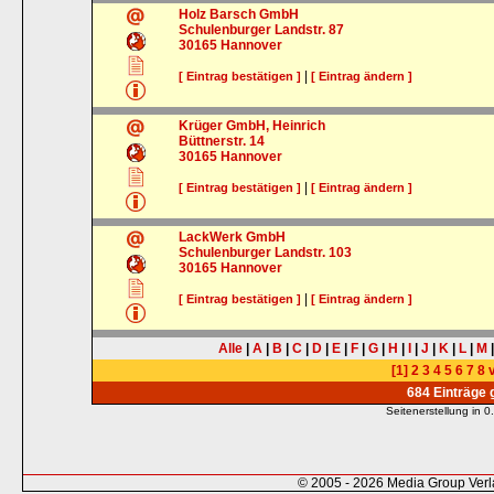
Holz Barsch GmbH
Schulenburger Landstr. 87
30165
Hannover
|
[ Eintrag bestätigen ]
[ Eintrag ändern ]
Krüger GmbH, Heinrich
Büttnerstr. 14
30165
Hannover
|
[ Eintrag bestätigen ]
[ Eintrag ändern ]
LackWerk GmbH
Schulenburger Landstr. 103
30165
Hannover
|
[ Eintrag bestätigen ]
[ Eintrag ändern ]
Alle
|
A
|
B
|
C
|
D
|
E
|
F
|
G
|
H
|
I
|
J
|
K
|
L
|
M
[1]
2
3
4
5
6
7
8
v
684 Einträge
Seitenerstellung in
© 2005 - 2026 Media Group Ver