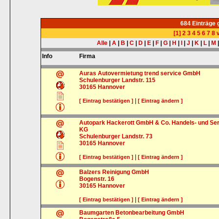
684 Einträge
[1]
2
3
4
5
6
7
8
v
Alle
|
A
|
B
|
C
|
D
|
E
|
F
|
G
|
H
|
I
|
J
|
K
|
L
|
M
Info
Firma
Auras Autovermietung trend service GmbH
Schulenburger Landstr. 115
30165
Hannover
|
[ Eintrag bestätigen ]
[ Eintrag ändern ]
Autopark Hackerott GmbH & Co. Handels- und Se
KG
Schulenburger Landstr. 73
30165
Hannover
|
[ Eintrag bestätigen ]
[ Eintrag ändern ]
Balzers Reinigung GmbH
Bogenstr. 16
30165
Hannover
|
[ Eintrag bestätigen ]
[ Eintrag ändern ]
Baumgarten Betonbearbeitung GmbH