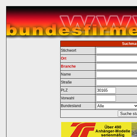
Suchma
Stichwort
Ort
Branche
Name
Straße
PLZ
Vorwahl
Bundesland