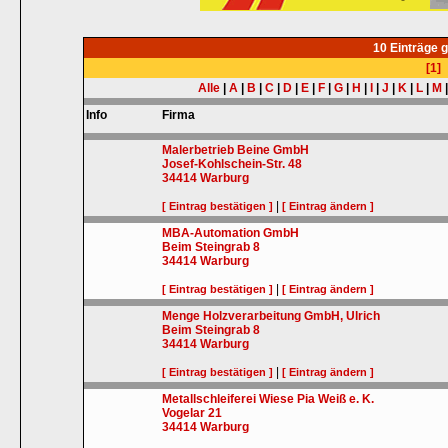
10 Einträge 
[1]
Alle
|
A
|
B
|
C
|
D
|
E
|
F
|
G
|
H
|
I
|
J
|
K
|
L
|
M
Info
Firma
Malerbetrieb Beine GmbH
Josef-Kohlschein-Str. 48
34414
Warburg
|
[ Eintrag bestätigen ]
[ Eintrag ändern ]
MBA-Automation GmbH
Beim Steingrab 8
34414
Warburg
|
[ Eintrag bestätigen ]
[ Eintrag ändern ]
Menge Holzverarbeitung GmbH, Ulrich
Beim Steingrab 8
34414
Warburg
|
[ Eintrag bestätigen ]
[ Eintrag ändern ]
Metallschleiferei Wiese Pia Weiß e. K.
Vogelar 21
34414
Warburg