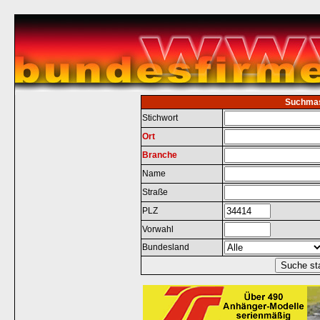
Suchma
Stichwort
Ort
Branche
Name
Straße
PLZ
Vorwahl
Bundesland