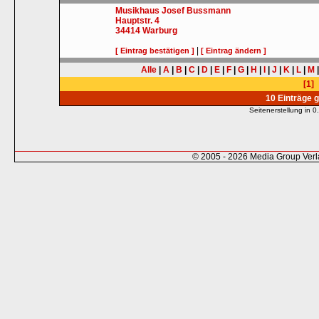
Musikhaus Josef Bussmann
Hauptstr. 4
34414
Warburg
|
[ Eintrag bestätigen ]
[ Eintrag ändern ]
Alle
|
A
|
B
|
C
|
D
|
E
|
F
|
G
|
H
|
I
|
J
|
K
|
L
|
M
[1]
10 Einträge 
Seitenerstellung in
© 2005 - 2026 Media Group Ver