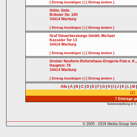
|
[ Eintrag bestätigen ]
[ Eintrag ändern ]
Götte, Gebr.
Briloner Str. 100
34414
Warburg
|
[ Eintrag bestätigen ]
[ Eintrag ändern ]
Graf Steuerberatungs GmbH, Michael
Kasseler Tor 13
34414
Warburg
|
[ Eintrag bestätigen ]
[ Eintrag ändern ]
Greiner Neuform-Reformhaus-Drogerie-Foto e. K.
Hauptstr. 78
34414
Warburg
|
[ Eintrag bestätigen ]
[ Eintrag ändern ]
Alle
|
A
|
B
|
C
|
D
|
E
|
F
|
G
|
H
|
I
|
J
|
K
|
L
|
M
[1]
7 Einträge 
Seitenerstellung in
© 2005 - 2026 Media Group Ver