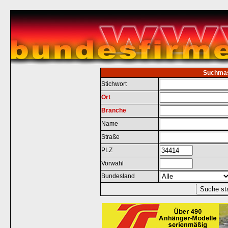
Suchma
Stichwort
Ort
Branche
Name
Straße
PLZ
Vorwahl
Bundesland