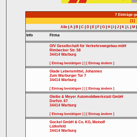
7 Einträge 
[1]
Alle
|
A
|
B
|
C
|
D
|
E
|
F
|
G
|
H
|
I
|
J
|
K
|
L
|
M
Info
Firma
GfV Gesellschaft für Verkehrswegebau mbH
Rimbecker Str. 58
34414
Warburg
|
[ Eintrag bestätigen ]
[ Eintrag ändern ]
Glade Lebensmittel, Johannes
Zum Warburger Tor 7
34414
Warburg
|
[ Eintrag bestätigen ]
[ Eintrag ändern ]
Gleibs & Meyer Automobilwerkstatt GmbH
Dorfstr. 67
34414
Warburg
|
[ Eintrag bestätigen ]
[ Eintrag ändern ]
Gockel GmbH & Co. KG, Meinolf
Lütkefeld
34414
Warburg